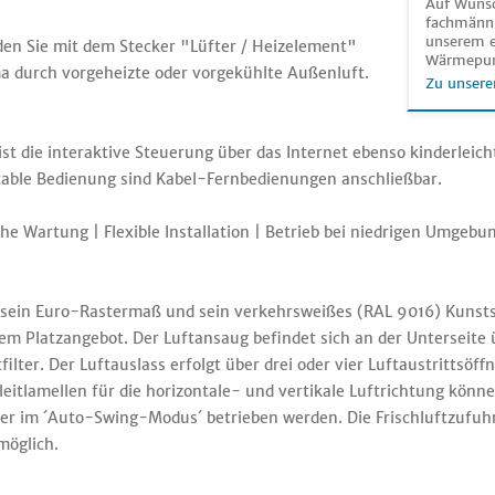
Auf Wunsc
fachmänni
unserem e
 den Sie mit dem Stecker "Lüfter / Heizelement"
Wärmepu
a durch vorgeheizte oder vorgekühlte Außenluft.
Zu unsere
st die interaktive Steuerung über das Internet ebenso kinderleic
table Bedienung sind Kabel-Fernbedienungen anschließbar.
e Wartung | Flexible Installation | Betrieb bei niedrigen Umgeb
h sein Euro-Rastermaß und sein verkehrsweißes (RAL 9016) Kunsts
m Platzangebot. Der Luftansaug befindet sich an der Unterseite ü
ter. Der Luftauslass erfolgt über drei oder vier Luftaustrittsöf
leitlamellen für die horizontale- und vertikale Luftrichtung könne
der im ´Auto-Swing-Modus´ betrieben werden. Die Frischluftzufuhr
möglich.