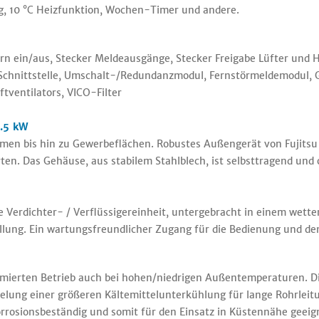
g, 10 °C Heizfunktion, Wochen-Timer und andere.
n ein/aus, Stecker Meldeausgänge, Stecker Freigabe Lüfter und H
-Schnittstelle, Umschalt-/Redundanzmodul, Fernstörmeldemodul,
tventilators, VICO-Filter
.5 kW
men bis hin zu Gewerbeflächen. Robustes Außengerät von Fujitsu 
. Das Gehäuse, aus stabilem Stahlblech, ist selbsttragend und 
 Verdichter- / Verflüssigereinheit, untergebracht in einem wett
ung. Ein wartungsfreundlicher Zugang für die Bedienung und den 
ierten Betrieb auch bei hohen/niedrigen Außentemperaturen. Di
ielung einer größeren Kältemittelunterkühlung für lange Rohrleit
orrosionsbeständig und somit für den Einsatz in Küstennähe geeig