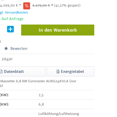
:
4.099,00
€
*
6.979,00
€
*
(41,27% gespart)
zgl. Versandkosten
: Auf Anfrage
In den
Warenkorb
k
Bewerten
26401
Datenblatt
Energielabel
enkassette 6,8 kW Euroraster AUXG24KVLA (nur
32
 (KW):
7,5
 (KW):
6,8
Luftkühlung/Luftheizung