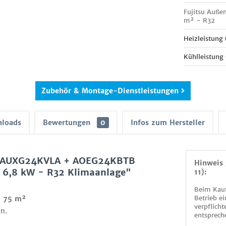
Fujitsu Auße
m² - R32
Heizleistung
Kühlleistung
Zubehör & Montage-Dienstleistungen
loads
Bewertungen
0
Infos zum Hersteller
et AUXG24KVLA + AOEG24KBTB
Hinweis 
 6,8 kW - R32 Klimaanlage"
11):
Beim Kauf
Betrieb ei
- 75 m²
verpflicht
n.
entsprech