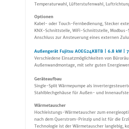
Temperaturwahl, Lüfterstufenwahl, Luftrichtun
Optionen
Kabel- oder Touch-Fernbedienung, Stecker exter
KNX-Schnittstelle, WiFi-Schnittstelle, Modbus
Anschluss zur Ansteuerung eines externen Zuluf
Außengerät Fujitsu AOEG24KBTB | 6.8 kW | 7
Verschiedene Einsatzmöglichkeiten von Büroräu
Außenwandmontage, mit sehr guten Energiewerten
Geräteaufbau
Single-Split Wärmepumpe als invertergesteuerte
Stahlblechgehäuse für Außen- und Innenaufstell
Wärmetauscher
Hochleistungs-Wärmetauscher zum energieoptim
nach dem Querstrom-Prinzip und ist für die Erz
Technologie ist der Wärmetauscher langlebig, k