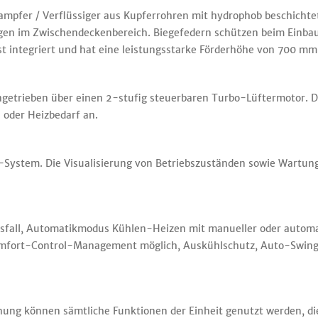
pfer / Verflüssiger aus Kupferrohren mit hydrophob beschichte
lgen im Zwischendeckenbereich. Biegefedern schützen beim Einbau
 integriert und hat eine leistungsstarke Förderhöhe von 700 mm
angetrieben über einen 2-stufig steuerbaren Turbo-Lüftermotor. D
 oder Heizbedarf an.
e-System. Die Visualisierung von Betriebszuständen sowie Wartu
fall, Automatikmodus Kühlen-Heizen mit manueller oder automa
omfort-Control-Management möglich, Auskühlschutz, Auto-Swing
ung können sämtliche Funktionen der Einheit genutzt werden, dies