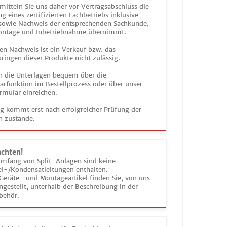
mitteln Sie uns daher vor Vertragsabschluss die
g eines zertifizierten Fachbetriebs inklusive
 sowie Nachweis der entsprechenden Sachkunde,
ontage und Inbetriebnahme übernimmt.
en Nachweis ist ein Verkauf bzw. das
ringen dieser Produkte nicht zulässig.
n die Unterlagen bequem über die
funktion im Bestellprozess oder über unser
rmular einreichen.
ag kommt erst nach erfolgreicher Prüfung der
n zustande.
achten!
umfang von Split-Anlagen sind keine
el-/Kondensatleitungen enthalten.
Geräte- und Montageartikel finden Sie, von uns
estellt, unterhalb der Beschreibung in der
behör.