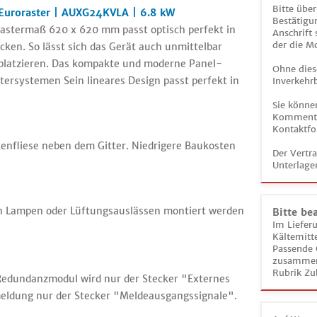
Bitte über
 Euroraster | AUXG24KVLA | 6.8 kW
Bestätigun
Rastermaß 620 x 620 mm passt optisch perfekt in
Anschrift
der die M
ken. So lässt sich das Gerät auch unmittelbar
latzieren. Das kompakte und moderne Panel-
Ohne dies
stersystemen Sein lineares Design passt perfekt in
Inverkehrb
Sie könne
Kommentar
Kontaktfo
enfliese neben dem Gitter. Niedrigere Baukosten
Der Vertr
Unterlage
n Lampen oder Lüftungsauslässen montiert werden
Bitte be
Im Liefer
Kältemitt
Passende 
zusammeng
Rubrik Zu
Redundanzmodul wird nur der Stecker "Externes
eldung nur der Stecker "Meldeausgangssignale".