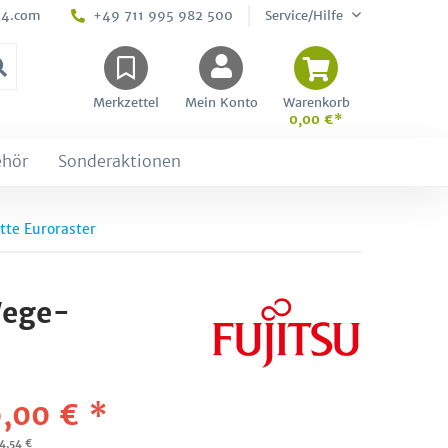
24.com
+49 711 995 982 500
Service/Hilfe
Merkzettel
Mein Konto
Warenkorb
0,00 €*
ehör
Sonderaktionen
te Euroraster
Wege-
,00 € *
44,54 €