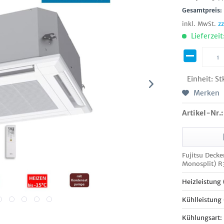
Gesamtpreis
inkl. MwSt.
z
Lieferzeit
Einheit:
St
Merken
Artikel-Nr.:
Fujitsu Deck
Monosplit) R
Heizleistung
Kühlleistung
Kühlungsart: