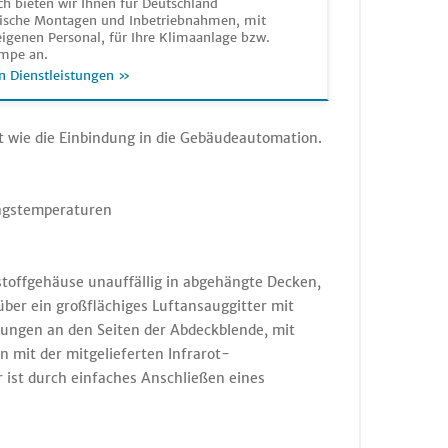
h bieten wir Ihnen für Deutschland
sche Montagen und Inbetriebnahmen, mit
igenen Personal, für Ihre Klimaanlage bzw.
mpe an.
n Dienstleistungen »
ht wie die Einbindung in die Gebäudeautomation.
ungstemperaturen
toffgehäuse unauffällig in abgehängte Decken,
ber ein großflächiges Luftansauggitter mit
fnungen an den Seiten der Abdeckblende, mit
n mit der mitgelieferten Infrarot-
 ist durch einfaches Anschließen eines