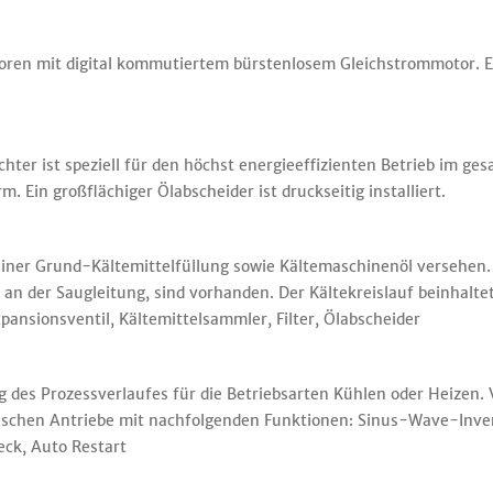
ren mit digital kommutiertem bürstenlosem Gleichstrommotor. Ein
ter ist speziell für den höchst energieeffizienten Betrieb im ges
. Ein großflächiger Ölabscheider ist druckseitig installiert.
 einer Grund-Kältemittelfüllung sowie Kältemaschinenöl versehen.
s an der Saugleitung, sind vorhanden. Der Kältekreislauf beinhal
xpansionsventil, Kältemittelsammler, Filter, Ölabscheider
des Prozessverlaufes für die Betriebsarten Kühlen oder Heizen. 
ischen Antriebe mit nachfolgenden Funktionen: Sinus-Wave-Inver
eck, Auto Restart