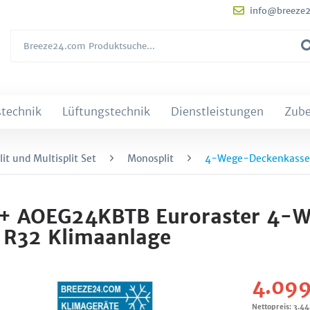
info@breeze
technik
Lüftungstechnik
Dienstleistungen
Zub
it und Multisplit Set
Monosplit
4-Wege-Deckenkasset
 + AOEG24KBTB Euroraster 4-
 R32 Klimaanlage
4.099
Nettopreis: 3.4