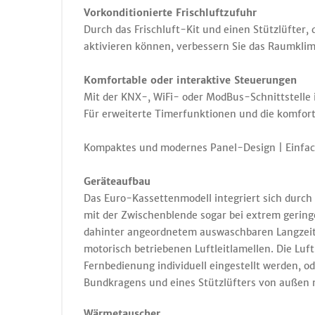
Vorkonditionierte Frischluftzufuhr
Durch das Frischluft-Kit und einen Stützlüfter,
aktivieren können, verbessern Sie das Raumklim
Komfortable oder interaktive Steuerungen
Mit der KNX-, WiFi- oder ModBus-Schnittstelle i
Für erweiterte Timerfunktionen und die komfor
Kompaktes und modernes Panel-Design | Einfach
Geräteaufbau
Das Euro-Kassettenmodell integriert sich durc
mit der Zwischenblende sogar bei extrem geringe
dahinter angeordnetem auswaschbaren Langzeitfil
motorisch betriebenen Luftleitlamellen. Die Luft
Fernbedienung individuell eingestellt werden, o
Bundkragens und eines Stützlüfters von außen 
Wärmetauscher