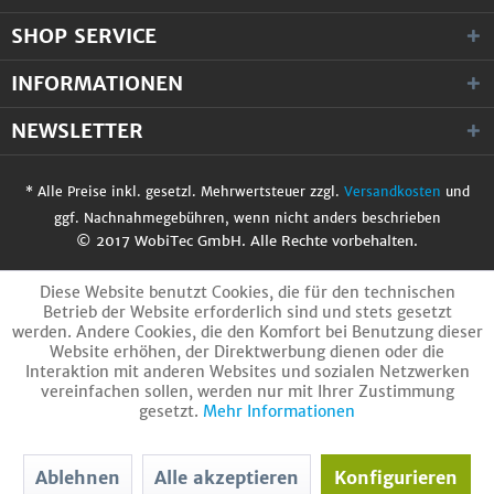
SHOP SERVICE
INFORMATIONEN
NEWSLETTER
* Alle Preise inkl. gesetzl. Mehrwertsteuer zzgl.
Versandkosten
und
ggf. Nachnahmegebühren, wenn nicht anders beschrieben
© 2017 WobiTec GmbH. Alle Rechte vorbehalten.
Diese Website benutzt Cookies, die für den technischen
Betrieb der Website erforderlich sind und stets gesetzt
werden. Andere Cookies, die den Komfort bei Benutzung dieser
Website erhöhen, der Direktwerbung dienen oder die
Interaktion mit anderen Websites und sozialen Netzwerken
vereinfachen sollen, werden nur mit Ihrer Zustimmung
gesetzt.
Mehr Informationen
Ablehnen
Alle akzeptieren
Konfigurieren