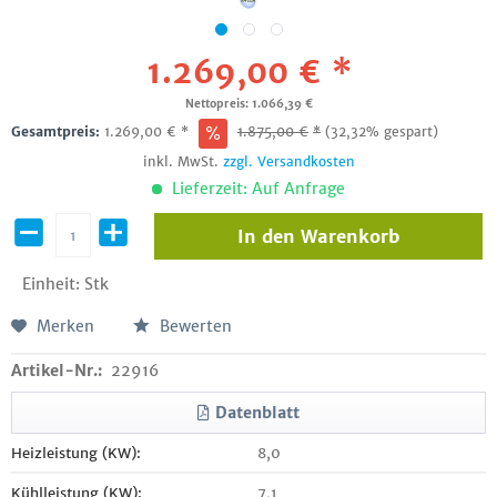
1.269,00 € *
Nettopreis: 1.066,39 €
Gesamtpreis:
1.269,00
€
*
1.875,00
€
*
(32,32% gespart)
inkl. MwSt.
zzgl. Versandkosten
Lieferzeit: Auf Anfrage
In den
Warenkorb
Einheit:
Stk
Merken
Bewerten
Artikel-Nr.:
22916
Datenblatt
Heizleistung (KW):
8,0
Kühlleistung (KW):
7,1