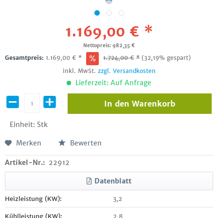
1.169,00 € *
Nettopreis: 982,35 €
Gesamtpreis:
1.169,00
€
*
1.724,00
€
*
(32,19% gespart)
inkl. MwSt.
zzgl. Versandkosten
Lieferzeit: Auf Anfrage
In den
Warenkorb
Einheit:
Stk
Merken
Bewerten
Artikel-Nr.:
22912
Datenblatt
Heizleistung (KW):
3,2
Kühlleistung (KW):
2,8