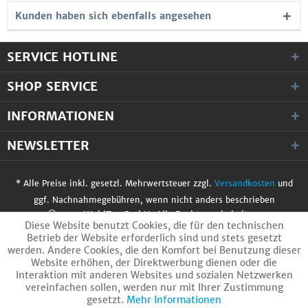
Kunden haben sich ebenfalls angesehen
SERVICE HOTLINE
SHOP SERVICE
INFORMATIONEN
NEWSLETTER
* Alle Preise inkl. gesetzl. Mehrwertsteuer zzgl.
Versandkosten
und
ggf. Nachnahmegebühren, wenn nicht anders beschrieben
© 2017 WobiTec GmbH. Alle Rechte vorbehalten.
Diese Website benutzt Cookies, die für den technischen
Betrieb der Website erforderlich sind und stets gesetzt
werden. Andere Cookies, die den Komfort bei Benutzung dieser
Website erhöhen, der Direktwerbung dienen oder die
Interaktion mit anderen Websites und sozialen Netzwerken
vereinfachen sollen, werden nur mit Ihrer Zustimmung
gesetzt.
Mehr Informationen