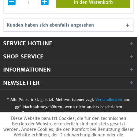
In den Warenkorb
Kunden haben sich ebenfalls angesehen
SERVICE HOTLINE
SHOP SERVICE
INFORMATIONEN
NEWSLETTER
* Alle Preise inkl. gesetzl. Mehrwertsteuer zzgl.
Versandkosten
und
ggf. Nachnahmegebühren, wenn nicht anders beschrieben
© 2017 WobiTec GmbH. Alle Rechte vorbehalten.
Diese Website benutzt Cookies, die für den technischen
Betrieb der Website erforderlich sind und stets gesetzt
werden. Andere Cookies, die den Komfort bei Benutzung dieser
Website erhöhen, der Direktwerbung dienen oder die