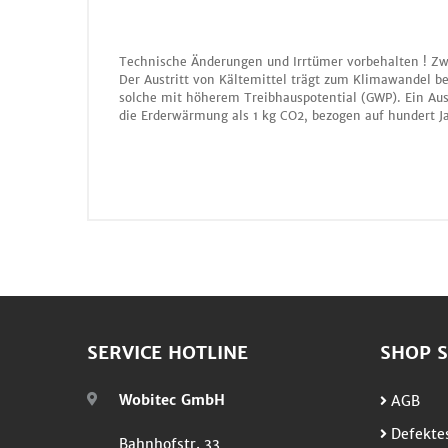
Technische Änderungen und Irrtümer vorbehalten ! Zw
Der Austritt von Kältemittel trägt zum Klimawandel be
solche mit höherem Treibhauspotential (GWP). Ein Aus
die Erderwärmung als 1 kg CO2, bezogen auf hundert J
SERVICE HOTLINE
SHOP S
Wobitec GmbH
AGB
Defektes
Bahnhofstr. 33