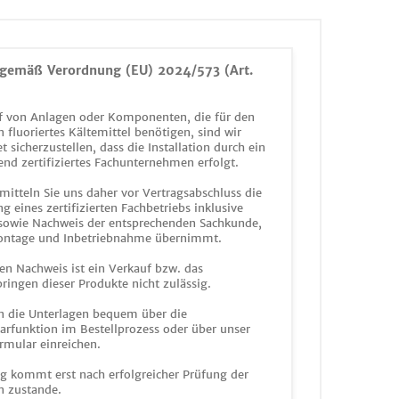
gemäß Verordnung (EU) 2024/573 (Art.
 von Anlagen oder Komponenten, die für den
n fluoriertes Kältemittel benötigen, sind wir
et sicherzustellen, dass die Installation durch ein
end zertifiziertes Fachunternehmen erfolgt.
mitteln Sie uns daher vor Vertragsabschluss die
g eines zertifizierten Fachbetriebs inklusive
 sowie Nachweis der entsprechenden Sachkunde,
ontage und Inbetriebnahme übernimmt.
en Nachweis ist ein Verkauf bzw. das
ringen dieser Produkte nicht zulässig.
n die Unterlagen bequem über die
funktion im Bestellprozess oder über unser
rmular einreichen.
ag kommt erst nach erfolgreicher Prüfung der
n zustande.