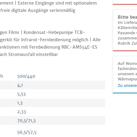
ment | Externe Eingänge sind mit optionalem
reie digitale Ausgänge serienmäßig
Bitte be
Im Liefer
Kältemitt
ssigen Films | Kondensat-Hebepumpe TCB-
Passende 
zusammeng
erkit für Infrarot-Fernbedienung möglich | Alle
Rubrik Zu
funktionen mit Fernbedienung RBC-AMS54E-ES
ch Stromausfall einstellbar
Auf Wunsc
fachmänni
unserem e
/h
500/440
Wärmepu
4,1
Zu unsere
5,53
1,3
2,33
70,5/71,5
56,5/57,5