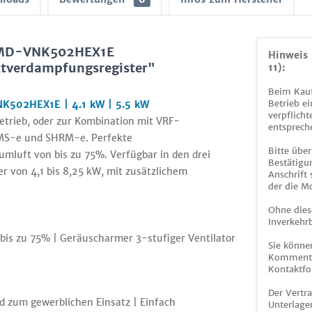
MMD-VNK502HEX1E
Hinweis 
ktverdampfungsregister"
11):
Beim Kauf
Betrieb ei
K502HEX1E | 4.1 kW | 5.5 kW
verpflicht
rieb, oder zur Kombination mit VRF-
entsprech
MS-e und SHRM-e. Perfekte
Bitte über
mluft von bis zu 75%. Verfügbar in den drei
Bestätigun
r von 4,1 bis 8,25 kW, mit zusätzlichem
Anschrift
der die M
Ohne dies
Inverkehrb
is zu 75% | Geräuscharmer 3-stufiger Ventilator
Sie könne
Kommentar
Kontaktfo
Der Vertr
d zum gewerblichen Einsatz | Einfach
Unterlage