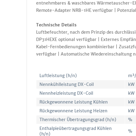
entnehmbares & waschbares Wärmetauscher-Ele
Remote-Adapter NRB-1HE verfügbar | Potenzialf
Technische Details
Luftbefeuchter, nach dem Prinzip des durchlä
DP31HEXE optional verfügbar | Externes Empfäng
Kabel-Fernbedienungen kombinierbar | Zusatz
verfügbar | Automatische Wiedereinschaltung na
Luftleistung (h/n)
m³
Nennkühlleistung DX-Coil
kW
Nennheizleistung DX-Coil
kW
Rückgewonnene Leistung Kühlen
kW
Rückgewonnene Leistung Heizen
kW
Thermischer Übertragungsgrad (h/n)
%
Enthalpieübertragungsgrad Kühlen
%
(h/n)