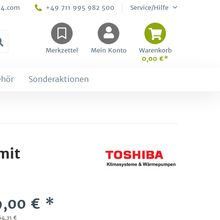
24.com
+49 711 995 982 500
Service/Hilfe
Merkzettel
Mein Konto
Warenkorb
0,00 €*
ehör
Sonderaktionen
mit
9,00 € *
64,71 €