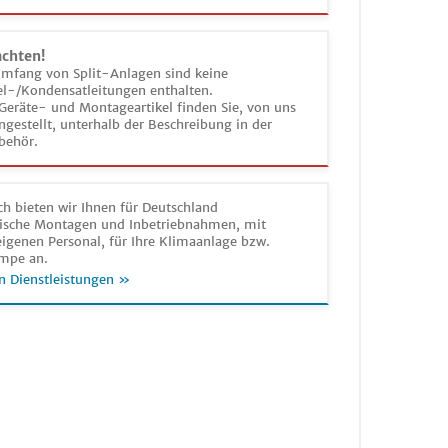
achten!
umfang von Split-Anlagen sind keine
el-/Kondensatleitungen enthalten.
Geräte- und Montageartikel finden Sie, von uns
estellt, unterhalb der Beschreibung in der
behör.
h bieten wir Ihnen für Deutschland
sche Montagen und Inbetriebnahmen, mit
igenen Personal, für Ihre Klimaanlage bzw.
mpe an.
n Dienstleistungen »