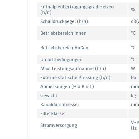
Enthalpieübertragungsgrad Heizen
%
(h/n)
Schalldruckpegel (h/n)
dB(
Betriebsbereich Innen
°C
Betriebsbereich Außen
°C
Umluftbedingungen
°C
Max. Leistungsaufnahme (h/n)
W
Externe statische Pressung (h/n)
Pa
Abmessungen (H x B x T)
mm
Gewicht
kg
Kanaldurchmesser
mm
Filterklasse
V-
Stromversorgung
Hz