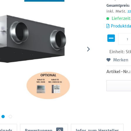
Gesamtpreis
inkl. MwSt.
z
Lieferzeit
Produktda
Einheit:
St
Merken
Artikel-Nr.:
loads
Bewertungen
0
Infos zum Hersteller