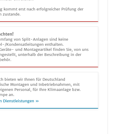
ag kommt erst nach erfolgreicher Prüfung der
n zustande.
achten!
umfang von Split-Anlagen sind keine
el-/Kondensatleitungen enthalten.
Geräte- und Montageartikel finden Sie, von uns
estellt, unterhalb der Beschreibung in der
behör.
h bieten wir Ihnen für Deutschland
sche Montagen und Inbetriebnahmen, mit
igenen Personal, für Ihre Klimaanlage bzw.
mpe an.
n Dienstleistungen »