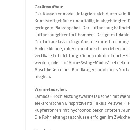
Geräteaufbau:
Das Kassettenmodell integriert sich durch sein
Kunststoffgehäuse unauffällig in abgehängten 
geringem Platzangebot. Der Luftansaug befindet 
Luftansauggitter im Rhomben-Design mit dahin
Der Luftauslass erfolgt über die unterbrechungs
Abdeckblende, mit vier motorisch betriebenen Luf
vertikale Luftrichtung können mit der Touch-Fer
werden, oder im ´Auto-Swing-Modus´ betrieben w
Anschließen eines Bundkragens und eines Stützl
möglich.
Wärmetauscher:
Lambda-Hochleistungswärmetauscher mit Mehrf
elektronischen Einspritzventil inklusive zwei Fil
Kupferrohren mit hydrophob beschichteten Alum
Die Rohrleitungsanschlüsse erfolgen im Zwisch