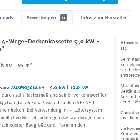
loads
Bewertungen
0
Infos zum Hersteller
F 4-Wege-Deckenkassette 9,0 kW -
Hinweis 
A"
11):
Beim Kauf
Betrieb ei
mit 90 - 95 m²
verpflicht
.
entsprech
Bitte über
hwarz AUXM030GLEH | 9.0 kW | 10.0 kW
Bestätigun
ch durch sein Rastermaß und seiner verkehrsweißen
Anschrift
der die M
 abgehängte Decken. Passend zu dem VRF V-II
eneinheiten. Bei Verwendung im 3-Leitersystem
Ohne dies
iedlichen Betriebsarten genutzt werden. Je nach
Inverkehrb
erschiedener Baugröße und -form an den
Sie könne
Kommentar
Kontaktfo