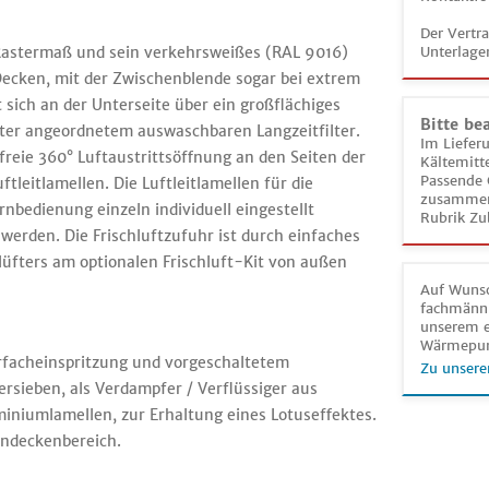
Der Vertr
 Rastermaß und sein verkehrsweißes (RAL 9016)
Unterlage
Decken, mit der Zwischenblende sogar bei extrem
sich an der Unterseite über ein großflächiges
Bitte be
ter angeordnetem auswaschbaren Langzeitfilter.
Im Liefer
freie 360° Luftaustrittsöffnung an den Seiten der
Kältemitt
Passende 
tleitlamellen. Die Luftleitlamellen für die
zusammeng
nbedienung einzeln individuell eingestellt
Rubrik Zu
erden. Die Frischluftzufuhr ist durch einfaches
üfters am optionalen Frischluft-Kit von außen
Auf Wunsc
fachmänni
unserem e
Wärmepu
acheinspritzung und vorgeschaltetem
Zu unsere
tersieben, als Verdampfer / Verflüssiger aus
iniumlamellen, zur Erhaltung eines Lotuseffektes.
endeckenbereich.