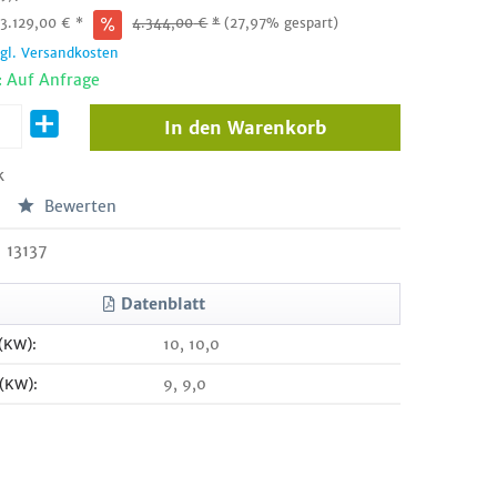
:
3.129,00
€
*
4.344,00
€
*
(27,97% gespart)
zgl. Versandkosten
: Auf Anfrage
In den
Warenkorb
k
Bewerten
13137
Datenblatt
 (KW):
10, 10,0
 (KW):
9, 9,0