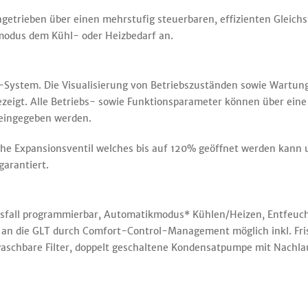
angetrieben über einen mehrstufig steuerbaren, effizienten Gleich
kmodus dem Kühl- oder Heizbedarf an.
e-System. Die Visualisierung von Betriebszuständen sowie Wartun
eigt. Alle Betriebs- sowie Funktionsparameter können über eine 
 eingegeben werden.
che Expansionsventil welches bis auf 120% geöffnet werden kann u
garantiert.
fall programmierbar, Automatikmodus* Kühlen/Heizen, Entfeuch
 an die GLT durch Comfort-Control-Management möglich inkl. Fri
aschbare Filter, doppelt geschaltene Kondensatpumpe mit Nachla