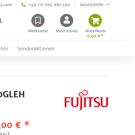
24.com
+49 711 995 982 500
Service/Hilfe
Merkzettel
Mein Konto
Warenkorb
0,00 €*
ehör
Sonderaktionen
30GLEH
,00 € *
29,41 €