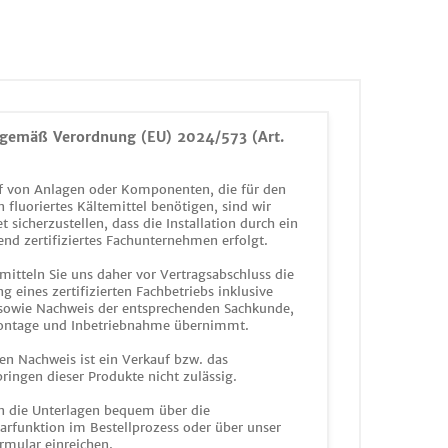
gemäß Verordnung (EU) 2024/573 (Art.
 von Anlagen oder Komponenten, die für den
n fluoriertes Kältemittel benötigen, sind wir
et sicherzustellen, dass die Installation durch ein
end zertifiziertes Fachunternehmen erfolgt.
mitteln Sie uns daher vor Vertragsabschluss die
g eines zertifizierten Fachbetriebs inklusive
 sowie Nachweis der entsprechenden Sachkunde,
ontage und Inbetriebnahme übernimmt.
en Nachweis ist ein Verkauf bzw. das
ringen dieser Produkte nicht zulässig.
n die Unterlagen bequem über die
funktion im Bestellprozess oder über unser
rmular einreichen.