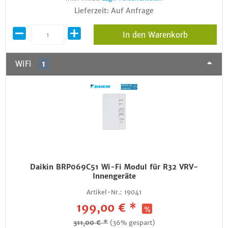
Lieferzeit: Auf Anfrage
In den Warenkorb
WiFi
1
Daikin BRP069C51 Wi-Fi Modul für R32 VRV-
Innengeräte
Artikel-Nr.:
19041
199,00 € *
311,00 € *
(36% gespart)