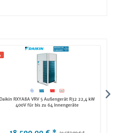
Daikin RXYA8A VRV 5 Außengerät R32 22,4 kW
Daikin VR
400V für bis zu 64 Innengeräte
FXSQ125A
- 
18.599,00 € *
2.618,
24.587,00 € *