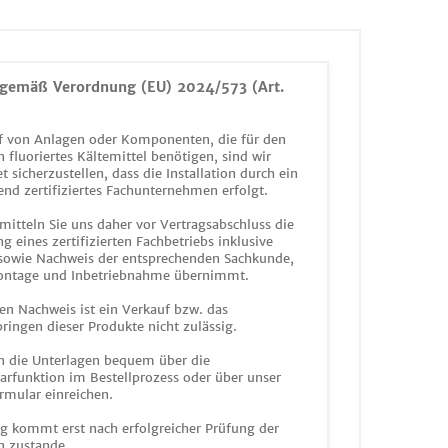
gemäß Verordnung (EU) 2024/573 (Art.
 von Anlagen oder Komponenten, die für den
n fluoriertes Kältemittel benötigen, sind wir
et sicherzustellen, dass die Installation durch ein
end zertifiziertes Fachunternehmen erfolgt.
mitteln Sie uns daher vor Vertragsabschluss die
g eines zertifizierten Fachbetriebs inklusive
 sowie Nachweis der entsprechenden Sachkunde,
ontage und Inbetriebnahme übernimmt.
en Nachweis ist ein Verkauf bzw. das
ringen dieser Produkte nicht zulässig.
n die Unterlagen bequem über die
funktion im Bestellprozess oder über unser
rmular einreichen.
ag kommt erst nach erfolgreicher Prüfung der
n zustande.