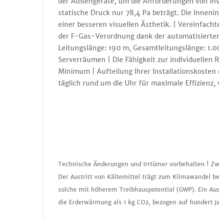
der Außengeräte, um die Anforderungen von Insta
statische Druck nur 78,4 Pa beträgt. Die Innenin
einer besseren visuellen Ästhetik. | Vereinfacht
der F-Gas-Verordnung dank der automatisierten
Leitungslänge: 190 m, Gesamtleitungslänge: 1.00
Serverräumen | Die Fähigkeit zur individuellen 
Minimum | Aufteilung Ihrer Installationskosten 
täglich rund um die Uhr für maximale Effizienz
Technische Änderungen und Irrtümer vorbehalten ! Zw
Der Austritt von Kältemittel trägt zum Klimawandel be
solche mit höherem Treibhauspotential (GWP). Ein Aus
die Erderwärmung als 1 kg CO2, bezogen auf hundert J