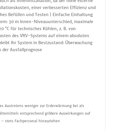
uch als Inneninstallation, da der hohe externe
allationskosten, einer verbesserten Effizienz und
sches Befüllen und Testen | Einfache Einhaltung
ystem: 30 m Innen-Niveauunterschied, maximale
0 °C für technisches Kühlen, z. B. von
bskosten des VRV-Systems auf einem absoluten
 bleibt Ihr System in Bestzustand: Überwachung
k der Ausfallprognose
nes Austretens weniger zur Erderwärmung bei als
ältemittels entsprechend größere Auswirkungen auf
 – stets Fachpersonal hinzuziehen