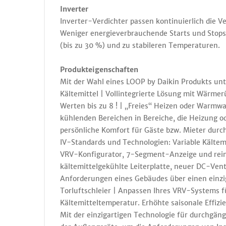
Inverter
Inverter-Verdichter passen kontinuierlich die V
Weniger energieverbrauchende Starts und Stops
(bis zu 30 %) und zu stabileren Temperaturen.
Produkteigenschaften
Mit der Wahl eines LOOP by Daikin Produkts un
Kältemittel | Vollintegrierte Lösung mit Wärme
Werten bis zu 8 ! | „Freies“ Heizen oder Warmw
kühlenden Bereichen in Bereiche, die Heizung 
persönliche Komfort für Gäste bzw. Mieter durch
IV-Standards und Technologien: Variable Kälte
VRV-Konfigurator, 7-Segment-Anzeige und rein
kältemittelgekühlte Leiterplatte, neuer DC-Ven
Anforderungen eines Gebäudes über einen einz
Torluftschleier | Anpassen Ihres VRV-Systems fü
Kältemitteltemperatur. Erhöhte saisonale Effiz
Mit der einzigartigen Technologie für durchgän