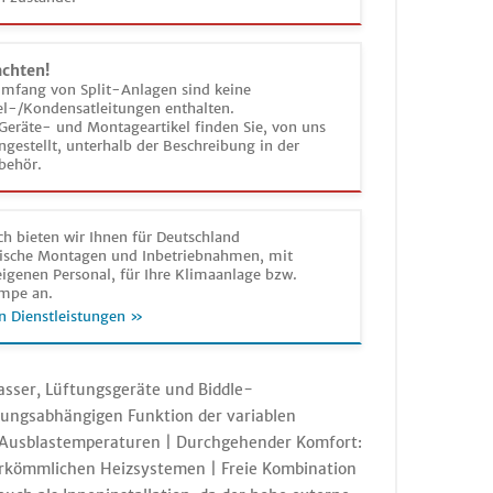
achten!
umfang von Split-Anlagen sind keine
el-/Kondensatleitungen enthalten.
Geräte- und Montageartikel finden Sie, von uns
estellt, unterhalb der Beschreibung in der
behör.
h bieten wir Ihnen für Deutschland
sche Montagen und Inbetriebnahmen, mit
igenen Personal, für Ihre Klimaanlage bzw.
mpe an.
n Dienstleistungen »
sser, Lüftungsgeräte und Biddle-
erungsabhängigen Funktion der variablen
er Ausblastemperaturen | Durchgehender Komfort:
herkömmlichen Heizsystemen | Freie Kombination