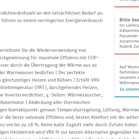
erdichterdrehzahl an den tatsächlichen Bedarf an.
Bitte be
 führen zu einem verringerten Energieverbrauch
Im Liefer
Kältemitt
Passende 
zusammeng
Rubrik Zu
terstützen Sie die Wiederverwendung von
rückgewinnung für maximale Effizienz mit COP-
asser durch die Übertragung der Wärme aus zu
Auf Wunsc
fachmänni
oder Warmwasser bedürfen | Der perfekte
unserem e
 gleichzeitiges Heizen und Kühlen | Erfüllt VRV
Wärmepu
mitteltemperatur (VRT), durchgehendes Heizen,
Zu unsere
e Inverterverdichter, 4-Seiten-Wärmetauscher,
tilatormotor | Abdeckung aller thermischen
igen Kontaktpunkt: genaue Temperaturregelung, Lüftung, Warmwa
r die beste saisonale Effizienz und; besten Komfort mit der witt
ienz um bis zu 28 %. Keine kalte Zugluft mehr durch Zufuhr hoh
gigen Heizbetrieb wird VRV IV zur besten Alternative gegenüber 