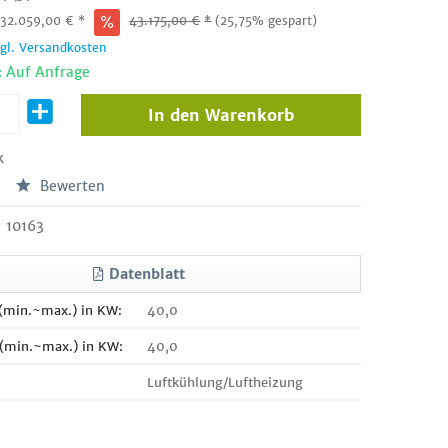
:
32.059,00
€
*
43.175,00
€
*
(25,75% gespart)
zgl. Versandkosten
: Auf Anfrage
In den
Warenkorb
k
Bewerten
10163
Datenblatt
 (min.~max.) in KW:
40,0
 (min.~max.) in KW:
40,0
Luftkühlung/Luftheizung