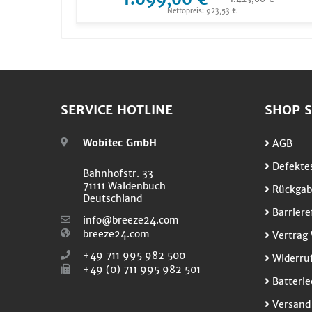
Nettopreis: 923,53 €
SERVICE HOTLINE
SHOP S
Wobitec GmbH
AGB
Defektes
Bahnhofstr. 33
71111 Waldenbuch
Rückgab
Deutschland
Barriere
info@breeze24.com
breeze24.com
Vertrag 
+49 711 995 982 500
Widerruf
+49 (0) 711 995 982 501
Batterie
Versand