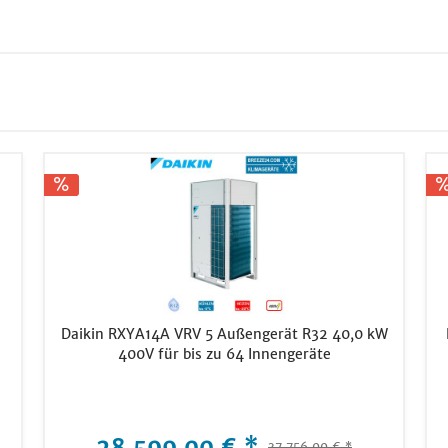
Daikin RXYA14A VRV 5 Außengerät R32 40,0 kW
400V für bis zu 64 Innengeräte
28.599,00 € *
37.756,00 € *