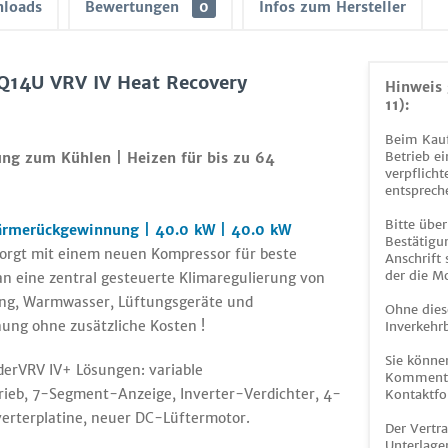
loads
Bewertungen
0
Infos zum Hersteller
Q14U VRV IV Heat Recovery
Hinweis 
11):
Beim Kauf
Betrieb ei
ng zum Kühlen | Heizen für bis zu 64
verpflicht
entsprech
Bitte über
ärmerückgewinnung | 40.0 kW | 40.0 kW
Bestätigun
rgt mit einem neuen Kompressor für beste
Anschrift
der die M
an eine zentral gesteuerte Klimaregulierung von
ng, Warmwasser, Lüftungsgeräte und
Ohne dies
ung ohne zusätzliche Kosten !
Inverkehrb
Sie könne
derVRV IV+ Lösungen: variable
Kommentar
trieb, 7-Segment-Anzeige, Inverter-Verdichter, 4-
Kontaktfo
verterplatine, neuer DC-Lüftermotor.
Der Vertr
Unterlage