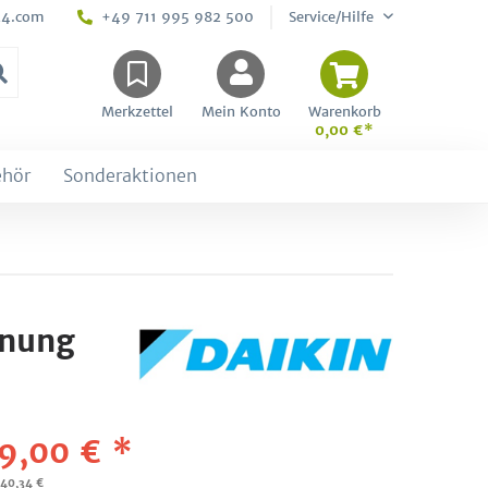
24.com
+49 711 995 982 500
Service/Hilfe
Merkzettel
Mein Konto
Warenkorb
0,00 €*
ehör
Sonderaktionen
nnung
9,00 € *
940,34 €