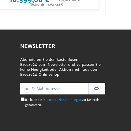
Nettopreis: 15.629,41 €
Ne
NEWSLETTER
Abonnieren Sie den kostenlosen
Breeze24.com Newsletter und verpassen Sie
keine Neuigkeit oder Aktion mehr aus dem
Breeze24 Onlineshop.
Ich habe die
Datenschutzbestimmungen
zur Kenntnis
genommen.