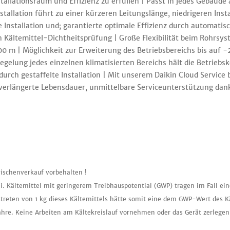
llationsraum und Effizienz zu erfüllen | Passt in jedes Gebäude a
stallation führt zu einer kürzeren Leitungslänge, niedrigeren Inst
e Installation und; garantierte optimale Effizienz durch automati
 Kältemittel-Dichtheitsprüfung | Große Flexibilität beim Rohrs
0 m | Möglichkeit zur Erweiterung des Betriebsbereichs bis auf -2
Regelung jedes einzelnen klimatisierten Bereichs hält die Betrie
durch gestaffelte Installation | Mit unserem Daikin Cloud Service
, verlängerte Lebensdauer, unmittelbare Serviceunterstützung dan
ischenverkauf vorbehalten !
i. Kältemittel mit geringerem Treibhauspotential (GWP) tragen im Fall ei
treten von 1 kg dieses Kältemittels hätte somit eine dem GWP-Wert des K
ahre. Keine Arbeiten am Kältekreislauf vornehmen oder das Gerät zerlegen