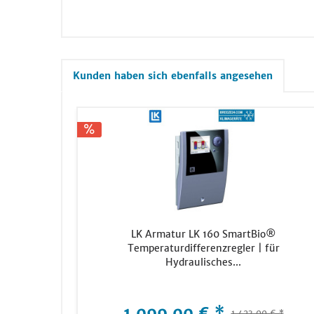
Kunden haben sich ebenfalls angesehen
LK Armatur LK 160 SmartBio®
Temperaturdifferenzregler | für
Hydraulisches...
1.099,00 € *
1.423,00 € *