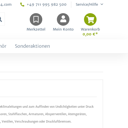
24.com
+49 711 995 982 500
Service/Hilfe
Merkzettel
Mein Konto
Warenkorb
0,00 €*
hör
Sonderaktionen
lteklimaleitungen und zum Auffinden von Undichtigkeiten unter Druck
soren, Stahlflaschen, Armaturen, Absperrventilen, Atemgeräten,
 Ventilen, Verschraubungen oder Druckluftbremsen.