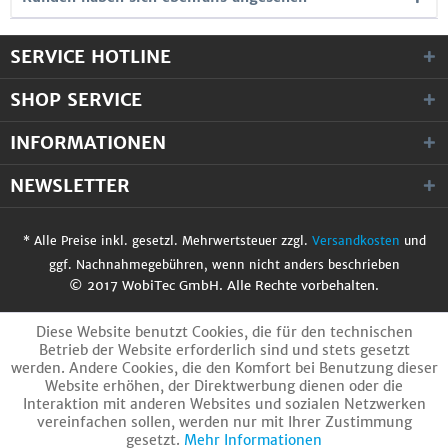
SERVICE HOTLINE
SHOP SERVICE
INFORMATIONEN
NEWSLETTER
* Alle Preise inkl. gesetzl. Mehrwertsteuer zzgl.
Versandkosten
und
ggf. Nachnahmegebühren, wenn nicht anders beschrieben
© 2017 WobiTec GmbH. Alle Rechte vorbehalten.
Diese Website benutzt Cookies, die für den technischen
Betrieb der Website erforderlich sind und stets gesetzt
werden. Andere Cookies, die den Komfort bei Benutzung dieser
Website erhöhen, der Direktwerbung dienen oder die
Interaktion mit anderen Websites und sozialen Netzwerken
vereinfachen sollen, werden nur mit Ihrer Zustimmung
gesetzt.
Mehr Informationen