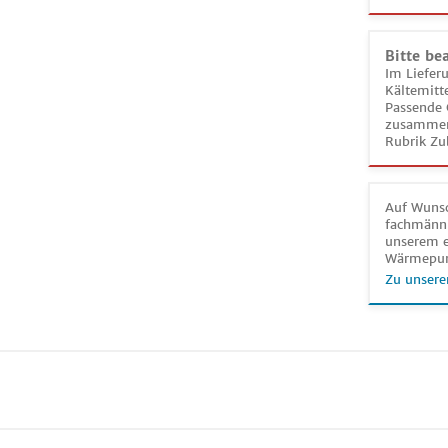
Bitte be
Im Liefer
Kältemitt
Passende 
zusammeng
Rubrik Zu
Auf Wunsc
fachmänni
unserem e
Wärmepu
Zu unsere