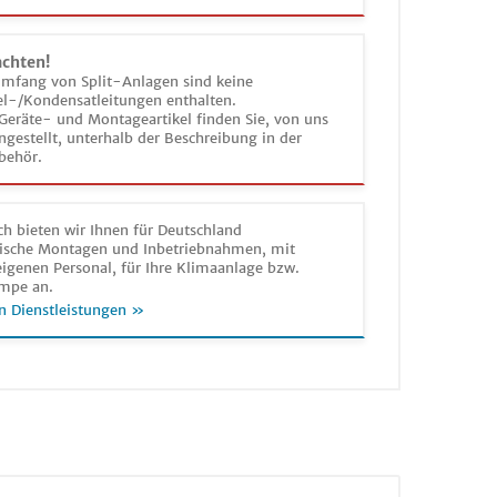
achten!
umfang von Split-Anlagen sind keine
el-/Kondensatleitungen enthalten.
Geräte- und Montageartikel finden Sie, von uns
estellt, unterhalb der Beschreibung in der
behör.
h bieten wir Ihnen für Deutschland
sche Montagen und Inbetriebnahmen, mit
igenen Personal, für Ihre Klimaanlage bzw.
mpe an.
n Dienstleistungen »