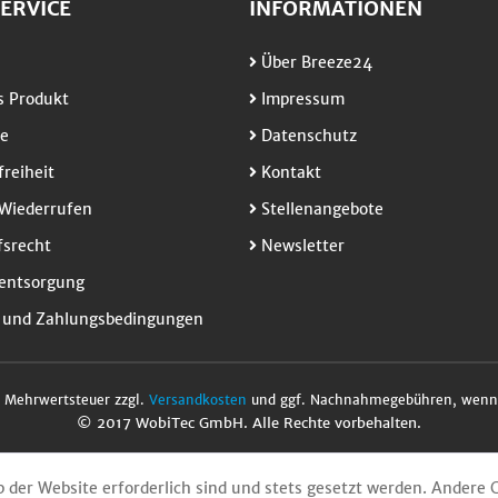
ERVICE
INFORMATIONEN
Über Breeze24
 Produkt
Impressum
e
Datenschutz
freiheit
Kontakt
Wiederrufen
Stellenangebote
srecht
Newsletter
entsorgung
 und Zahlungsbedingungen
l. Mehrwertsteuer zzgl.
Versandkosten
und ggf. Nachnahmegebühren, wenn 
© 2017 WobiTec GmbH. Alle Rechte vorbehalten.
b der Website erforderlich sind und stets gesetzt werden. Andere 