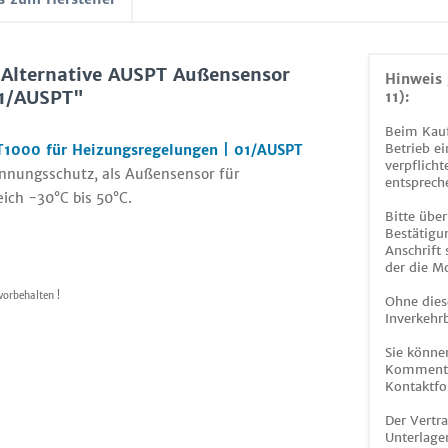
 Alternative AUSPT Außensensor
Hinweis 
01/AUSPT"
11):
Beim Kauf
Betrieb ei
T1000 für Heizungsregelungen | 01/AUSPT
verpflicht
nnungsschutz, als Außensensor für
entsprech
ich -30°C bis 50°C.
Bitte über
Bestätigun
Anschrift
der die M
vorbehalten !
Ohne dies
Inverkehrb
Sie könne
Kommentar
Kontaktfo
Der Vertr
Unterlage