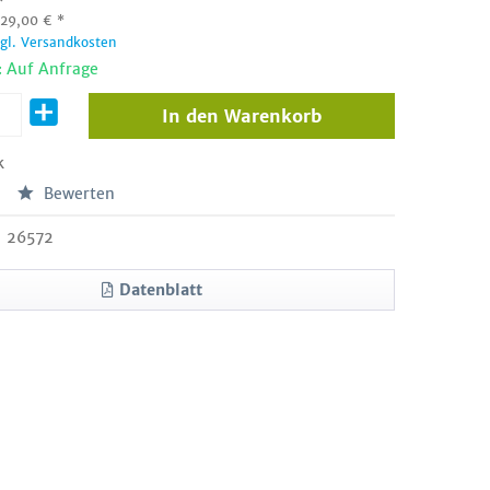
:
29,00
€
*
zgl. Versandkosten
: Auf Anfrage
In den
Warenkorb
k
Bewerten
26572
Datenblatt