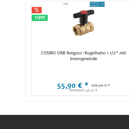
TIPP!
COSMO ORB Rotguss-Kugelhahn 1 1/2" mit
Innengewinde
55,90 € *
108,00 € *
Nettopreis: 46,97 €