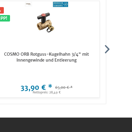
IPP!
TIPP!
COSMO ORB Rotguss-Kugelhahn 3/4" mit
COSMO 
Innengewinde und Entleerung
I
33,90 € *
65,00 € *
Nettopreis: 28,49 €