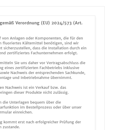
gemäß Verordnung (EU) 2024/573 (Art.
 von Anlagen oder Komponenten, die für den
n fluoriertes Kältemittel benötigen, sind wir
et sicherzustellen, dass die Installation durch ein
end zertifiziertes Fachunternehmen erfolgt.
mitteln Sie uns daher vor Vertragsabschluss die
g eines zertifizierten Fachbetriebs inklusive
 sowie Nachweis der entsprechenden Sachkunde,
ontage und Inbetriebnahme übernimmt.
en Nachweis ist ein Verkauf bzw. das
ringen dieser Produkte nicht zulässig.
n die Unterlagen bequem über die
funktion im Bestellprozess oder über unser
rmular einreichen.
ag kommt erst nach erfolgreicher Prüfung der
n zustande.