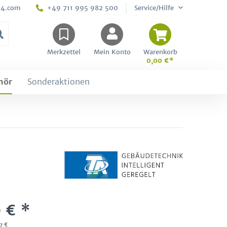
24.com
+49 711 995 982 500
Service/Hilfe
Merkzettel
Mein Konto
Warenkorb
0,00 €*
hör
Sonderaktionen
 € *
7 €