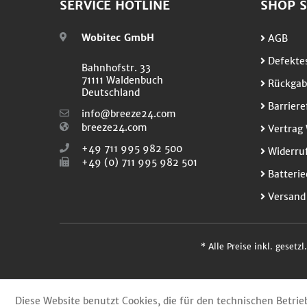
SERVICE HOTLINE
SHOP S
Wobitec GmbH
AGB
Defektes
Bahnhofstr. 33
71111 Waldenbuch
Rückgab
Deutschland
Barriere
info@breeze24.com
breeze24.com
Vertrag 
+49 711 995 982 500
Widerruf
+49 (0) 711 995 982 501
Batterie
Versand
* Alle Preise inkl. gesetz
Diese Website benutzt Cookies, die für den technischen Betrie