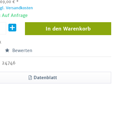
:
69,00
€
*
zgl. Versandkosten
: Auf Anfrage
In den
Warenkorb
k
Bewerten
24746
Datenblatt