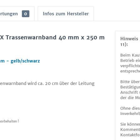
rtungen
0
Infos zum Hersteller
EX Trassenwarnband 40 mm x 250 m
Hinweis 
11):
Beim Kauf
Betrieb ei
m - gelb/schwarz
verpflicht
entsprech
Bitte über
senwarnband wird ca. 20 cm über der Leitung
Bestätigun
Anschrift
der die M
Ohne dies
Inverkehrb
vorbehalten !
Sie könne
Kommentar
Kontaktfo