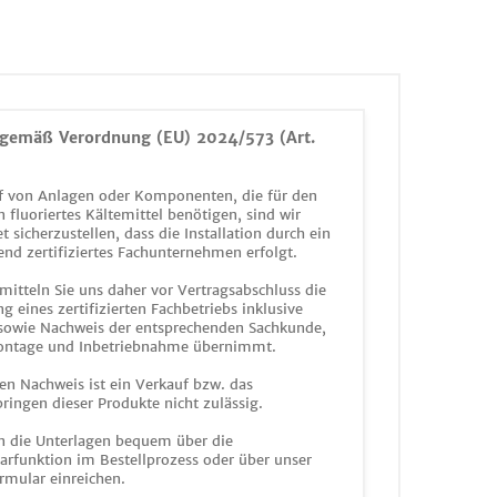
gemäß Verordnung (EU) 2024/573 (Art.
 von Anlagen oder Komponenten, die für den
n fluoriertes Kältemittel benötigen, sind wir
et sicherzustellen, dass die Installation durch ein
end zertifiziertes Fachunternehmen erfolgt.
mitteln Sie uns daher vor Vertragsabschluss die
g eines zertifizierten Fachbetriebs inklusive
 sowie Nachweis der entsprechenden Sachkunde,
ontage und Inbetriebnahme übernimmt.
en Nachweis ist ein Verkauf bzw. das
ringen dieser Produkte nicht zulässig.
n die Unterlagen bequem über die
funktion im Bestellprozess oder über unser
rmular einreichen.