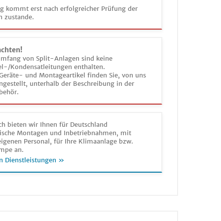
ag kommt erst nach erfolgreicher Prüfung der
n zustande.
achten!
umfang von Split-Anlagen sind keine
el-/Kondensatleitungen enthalten.
Geräte- und Montageartikel finden Sie, von uns
estellt, unterhalb der Beschreibung in der
behör.
h bieten wir Ihnen für Deutschland
sche Montagen und Inbetriebnahmen, mit
igenen Personal, für Ihre Klimaanlage bzw.
mpe an.
n Dienstleistungen »