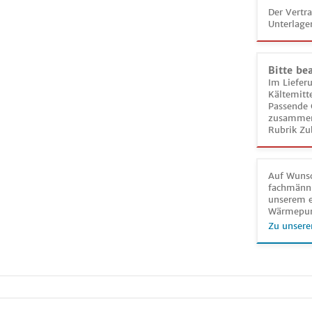
Der Vertr
Unterlage
Bitte be
Im Liefer
Kältemitt
Passende 
zusammeng
Rubrik Zu
Auf Wunsc
fachmänni
unserem e
Wärmepu
Zu unsere