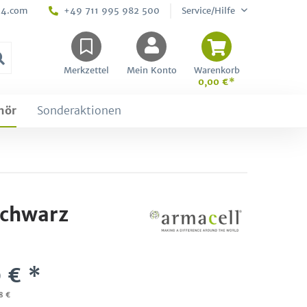
24.com
+49 711 995 982 500
Service/Hilfe
Merkzettel
Mein Konto
Warenkorb
0,00 €*
hör
Sonderaktionen
schwarz
 € *
8 €