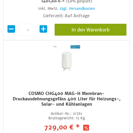
1401,80 € *
(58% gespart)
inkl. MwSt.
zzgl. Versandkosten
Lieferzeit: Auf Anfrage
In den Warenkorb
COSMO CHG400 MAG-H Membran-
Druckausdehnungsgefäss 400 Liter für Heizungs-,
Solar- und Kühlanlagen
Artikel-Nr.:
21761
Bruttogewicht:
15 Kg
729,00 € *