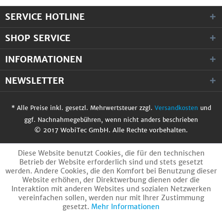
SERVICE HOTLINE
SHOP SERVICE
INFORMATIONEN
NEWSLETTER
* Alle Preise inkl. gesetzl. Mehrwertsteuer zzgl.
Versandkosten
und
ggf. Nachnahmegebühren, wenn nicht anders beschrieben
© 2017 WobiTec GmbH. Alle Rechte vorbehalten.
Diese Website benutzt Cookies, die für den technischen
Betrieb der Website erforderlich sind und stets gesetzt
werden. Andere Cookies, die den Komfort bei Benutzung dieser
Website erhöhen, der Direktwerbung dienen oder die
Interaktion mit anderen Websites und sozialen Netzwerken
vereinfachen sollen, werden nur mit Ihrer Zustimmung
gesetzt.
Mehr Informationen