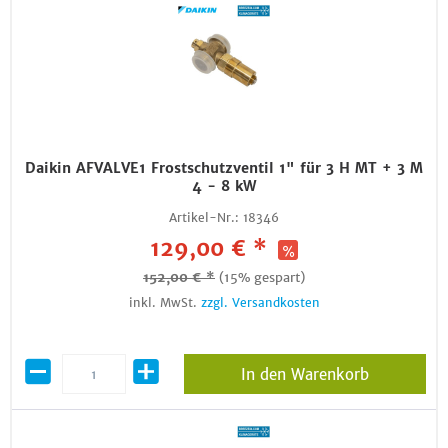
Daikin AFVALVE1 Frostschutzventil 1" für 3 H MT + 3 M
4 - 8 kW
Artikel-Nr.:
18346
129,00 € *
152,00 € *
(15% gespart)
inkl. MwSt.
zzgl. Versandkosten
In den Warenkorb