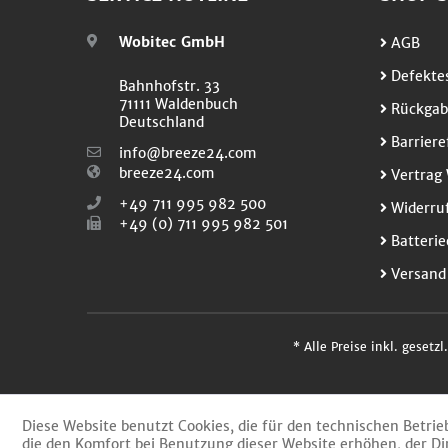
Wobitec GmbH
AGB
Defektes
Bahnhofstr. 33
71111 Waldenbuch
Rückgab
Deutschland
Barriere
info@breeze24.com
breeze24.com
Vertrag 
+49 711 995 982 500
Widerruf
+49 (0) 711 995 982 501
Batterie
Versand
* Alle Preise inkl. gesetz
Diese Website benutzt Cookies, die für den technischen Betrie
die den Komfort bei Benutzung dieser Website erhöhen, der Di