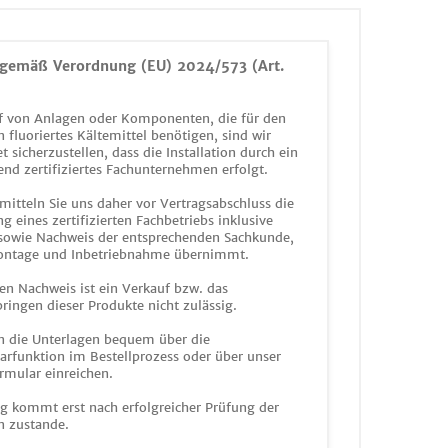
gemäß Verordnung (EU) 2024/573 (Art.
 von Anlagen oder Komponenten, die für den
n fluoriertes Kältemittel benötigen, sind wir
et sicherzustellen, dass die Installation durch ein
end zertifiziertes Fachunternehmen erfolgt.
mitteln Sie uns daher vor Vertragsabschluss die
g eines zertifizierten Fachbetriebs inklusive
 sowie Nachweis der entsprechenden Sachkunde,
ontage und Inbetriebnahme übernimmt.
en Nachweis ist ein Verkauf bzw. das
ringen dieser Produkte nicht zulässig.
n die Unterlagen bequem über die
funktion im Bestellprozess oder über unser
rmular einreichen.
ag kommt erst nach erfolgreicher Prüfung der
n zustande.