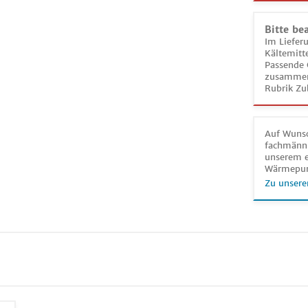
Bitte be
Im Liefer
Kältemitt
Passende 
zusammeng
Rubrik Zu
Auf Wunsc
fachmänni
unserem e
Wärmepu
Zu unsere