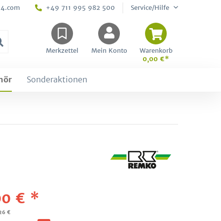
24.com
+49 711 995 982 500
Service/Hilfe
Merkzettel
Mein Konto
Warenkorb
0,00 €*
hör
Sonderaktionen
0 € *
,26 €