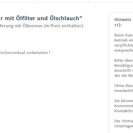
 mit Ölfilter und Ölschlauch"
Hinweis 
11):
eferung mit Ölbrenner im Preis enthalten)
Beim Kauf
Betrieb ei
verpflicht
entsprech
ischenverkauf vorbehalten !
Bitte über
Bestätigun
Anschrift
der die M
Ohne dies
Inverkehrb
Sie könne
Kommentar
Kontaktfo
Der Vertr
Unterlage