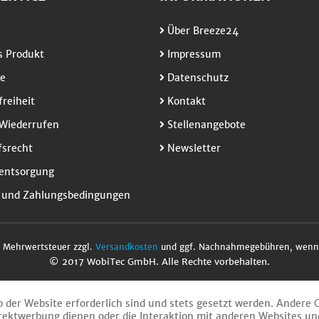
Über Breeze24
 Produkt
Impressum
e
Datenschutz
freiheit
Kontakt
Wiederrufen
Stellenangebote
srecht
Newsletter
entsorgung
 und Zahlungsbedingungen
l. Mehrwertsteuer zzgl.
Versandkosten
und ggf. Nachnahmegebühren, wenn 
© 2017 WobiTec GmbH. Alle Rechte vorbehalten.
b der Website erforderlich sind und stets gesetzt werden. Andere 
rektwerbung dienen oder die Interaktion mit anderen Websites un