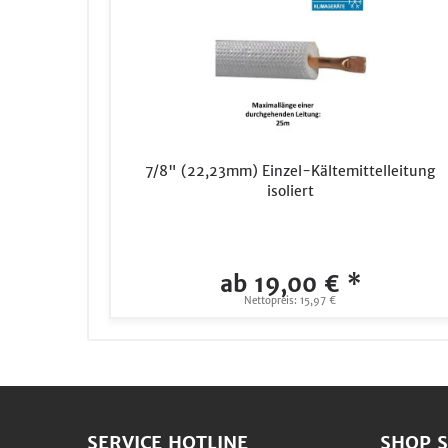
7/8" (22,23mm) Einzel-Kältemittelleitung
isoliert
ab 19,00 € *
Nettopreis: 15,97 €
SERVICE HOTLINE
SHOP S