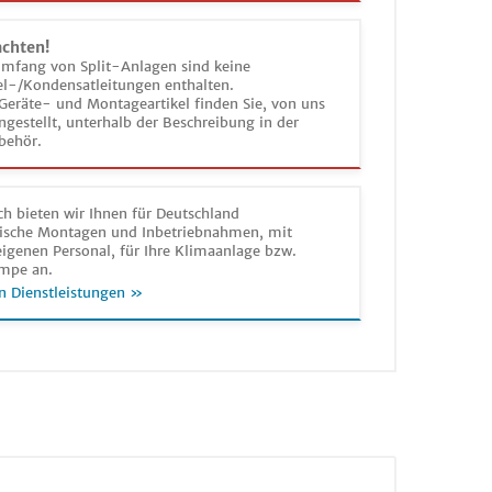
achten!
umfang von Split-Anlagen sind keine
el-/Kondensatleitungen enthalten.
Geräte- und Montageartikel finden Sie, von uns
estellt, unterhalb der Beschreibung in der
behör.
h bieten wir Ihnen für Deutschland
sche Montagen und Inbetriebnahmen, mit
igenen Personal, für Ihre Klimaanlage bzw.
mpe an.
n Dienstleistungen »