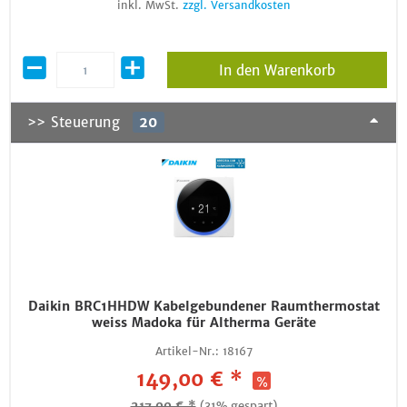
inkl. MwSt.
zzgl. Versandkosten
In den Warenkorb
>> Steuerung
20
Daikin BRC1HHDW Kabelgebundener Raumthermostat
weiss Madoka für Altherma Geräte
Artikel-Nr.:
18167
149,00 € *
217,00 € *
(31% gespart)