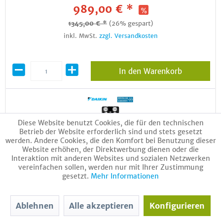
989,00 € *
1345,00 € *
(26% gespart)
inkl. MwSt.
zzgl. Versandkosten
In den Warenkorb
Diese Website benutzt Cookies, die für den technischen
Betrieb der Website erforderlich sind und stets gesetzt
werden. Andere Cookies, die den Komfort bei Benutzung dieser
Website erhöhen, der Direktwerbung dienen oder die
Interaktion mit anderen Websites und sozialen Netzwerken
vereinfachen sollen, werden nur mit Ihrer Zustimmung
gesetzt.
Mehr Informationen
Daikin Pumpenbaugruppe PGDK mit Mischer 156075
Artikel-Nr.:
18334
Ablehnen
Alle akzeptieren
Konfigurieren
899,00 € *