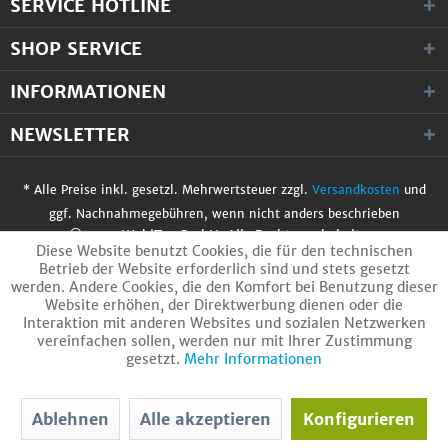
SERVICE HOTLINE
SHOP SERVICE
INFORMATIONEN
NEWSLETTER
* Alle Preise inkl. gesetzl. Mehrwertsteuer zzgl.
Versandkosten
und
ggf. Nachnahmegebühren, wenn nicht anders beschrieben
© 2017 WobiTec GmbH. Alle Rechte vorbehalten.
Diese Website benutzt Cookies, die für den technischen
Betrieb der Website erforderlich sind und stets gesetzt
werden. Andere Cookies, die den Komfort bei Benutzung dieser
Website erhöhen, der Direktwerbung dienen oder die
Interaktion mit anderen Websites und sozialen Netzwerken
vereinfachen sollen, werden nur mit Ihrer Zustimmung
gesetzt.
Mehr Informationen
Ablehnen
Alle akzeptieren
Konfigurieren