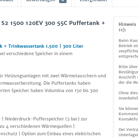
 S2 1500 120EV 300 55C Puffertank +
Hinweis 
11):
Beim Kauf
Betrieb ei
 + Trinkwassertank 1.500 | 300 Liter
verpflicht
ei verschiedene Speicher in einem
entsprech
Bitte über
Bestätigun
 für Heizungsanlagen mit zwei Wärmetauschern und
Anschrift
der die M
armwasserbereitung. Die Puffertanks haben
ierten Speicher haben Volumina von 150 bis 300
Ohne dies
Inverkehrb
Sie könne
Kommentar
 | Niederdruck-Pufferspeicher (3 bar) zur
Kontaktfo
 zu 4 verschiedenen Wärmequellen |
Der Vertr
enschutz | Option zum Einbau eines elektrischen
Unterlage