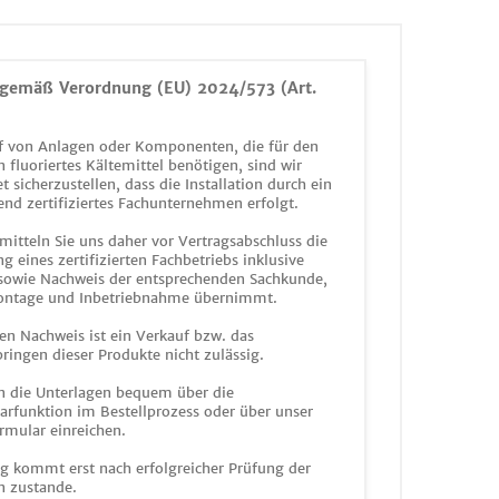
gemäß Verordnung (EU) 2024/573 (Art.
 von Anlagen oder Komponenten, die für den
n fluoriertes Kältemittel benötigen, sind wir
et sicherzustellen, dass die Installation durch ein
end zertifiziertes Fachunternehmen erfolgt.
mitteln Sie uns daher vor Vertragsabschluss die
g eines zertifizierten Fachbetriebs inklusive
 sowie Nachweis der entsprechenden Sachkunde,
ontage und Inbetriebnahme übernimmt.
en Nachweis ist ein Verkauf bzw. das
ringen dieser Produkte nicht zulässig.
n die Unterlagen bequem über die
funktion im Bestellprozess oder über unser
rmular einreichen.
ag kommt erst nach erfolgreicher Prüfung der
n zustande.