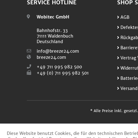
SERVICE HOTLINE
SHOP S
Wobitec GmbH
AGB
Defektes
Bahnhofstr. 33
71111 Waldenbuch
Rückgab
Deutschland
Barriere
info@breeze24.com
breeze24.com
Vertrag 
+49 711 995 982 500
Widerruf
+49 (0) 711 995 982 501
Batterie
Versand
* Alle Preise inkl. gesetz
Diese Website benutzt Cookies, die für den technischen Betrie