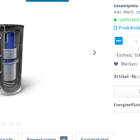
Gesamtpreis
inkl. MwSt.
z
Lieferzeit
Produktda
Einheit:
St
Merken
Artikel-Nr.:
Energieeffizi
loads
Bewertungen
0
Energielabel