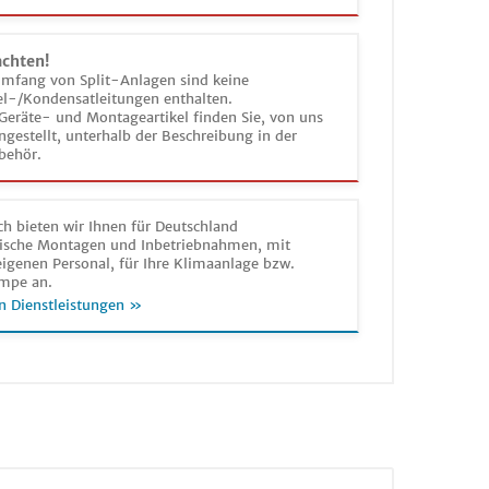
achten!
umfang von Split-Anlagen sind keine
el-/Kondensatleitungen enthalten.
Geräte- und Montageartikel finden Sie, von uns
estellt, unterhalb der Beschreibung in der
behör.
h bieten wir Ihnen für Deutschland
sche Montagen und Inbetriebnahmen, mit
igenen Personal, für Ihre Klimaanlage bzw.
mpe an.
n Dienstleistungen »