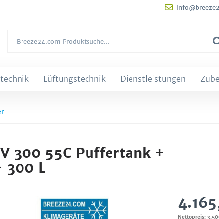
info@breeze
technik
Lüftungstechnik
Dienstleistungen
Zube
er
V 300 55C Puffertank +
- 300 L
4.165
Nettopreis: 3.5