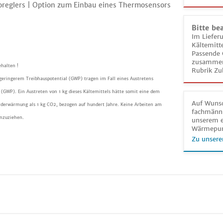
reglers | Option zum Einbau eines Thermosensors
Bitte be
Im Liefer
Kältemitt
Passende 
zusammeng
halten !
Rubrik Zu
 geringerem Treibhauspotential (GWP) tragen im Fall eines Austretens
(GWP). Ein Austreten von 1 kg dieses Kältemittels hätte somit eine dem
Auf Wunsc
rderwärmung als 1 kg CO2, bezogen auf hundert Jahre. Keine Arbeiten am
fachmänni
inzuziehen.
unserem e
Wärmepu
Zu unsere