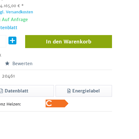
:
4.165,00
€
*
zgl. Versandkosten
: Auf Anfrage
tenblatt
In den
Warenkorb
k
Bewerten
20461
Datenblatt
Energielabel
enz Heizen: