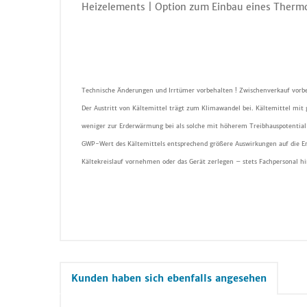
Heizelements | Option zum Einbau eines Thermo
Technische Änderungen und Irrtümer vorbehalten ! Zwischenverkauf vorbe
Der Austritt von Kältemittel trägt zum Klimawandel bei. Kältemittel mit
weniger zur Erderwärmung bei als solche mit höherem Treibhauspotential 
GWP-Wert des Kältemittels entsprechend größere Auswirkungen auf die E
Kältekreislauf vornehmen oder das Gerät zerlegen – stets Fachpersonal h
Kunden haben sich ebenfalls angesehen