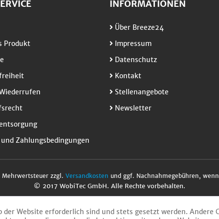
ERVICE
INFORMATIONEN
Über Breeze24
 Produkt
Impressum
e
Datenschutz
freiheit
Kontakt
Wiederrufen
Stellenangebote
srecht
Newsletter
entsorgung
 und Zahlungsbedingungen
l. Mehrwertsteuer zzgl.
Versandkosten
und ggf. Nachnahmegebühren, wenn 
© 2017 WobiTec GmbH. Alle Rechte vorbehalten.
b der Website erforderlich sind und stets gesetzt werden. Andere 