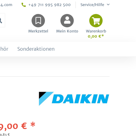
24.com
+49 711 995 982 500
Service/Hilfe
Merkzettel
Mein Konto
Warenkorb
0,00 €*
hör
Sonderaktionen
9,00 € *
79,83 €