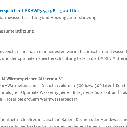
rspeicher | EKHWP54419B | 500 Liter
r Warmwasserbereitung und Heizungsunterstützung.
ngsunterstützung
ärmespeicher sind nach den neuesten wärmetechnischen und wasse
ps und der optimalen Speicherschichtung liefern die DAIKIN Althe
IKIN Wärmespeicher Altherma ST
ohr-Wärmetauscher | Speichervolumen 300 bzw. 500 Liter | Kom
nologie | Optimale Wasserhygiene | Integrierte Solaroption | S
h - ideal bei großem Warmwasserbedarf
t unentbehrlich, ob zum Duschen, Baden, Kochen oder Händewasc
wesentlicher Bestandteil unseres modernen Lebens. Dass dieses Wa