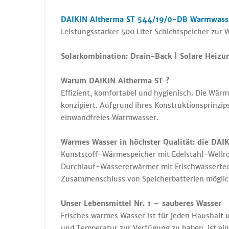
DAIKIN Altherma ST 544/19/0-DB Warmwasse
Leistungsstarker 500 Liter Schichtspeicher zu
Solarkombination: Drain-Back | Solare Heizu
Warum DAIKIN Altherma ST ?
Effizient, komfortabel und hygienisch. Die W
konzipiert. Aufgrund ihres Konstruktionsprinzi
einwandfreies Warmwasser.
Warmes Wasser in höchster Qualität: die DA
Kunststoff-Wärmespeicher mit Edelstahl-Wellr
Durchlauf-Wassererwärmer mit Frischwassertech
Zusammenschluss von Speicherbatterien möglic
Unser Lebensmittel Nr. 1 – sauberes Wasser
Frisches warmes Wasser ist für jeden Haushal
und Temperatur zur Verfügung zu haben, ist ein 