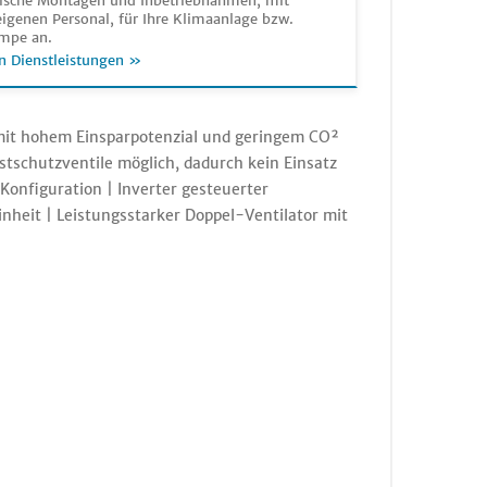
sche Montagen und Inbetriebnahmen, mit
igenen Personal, für Ihre Klimaanlage bzw.
mpe an.
n Dienstleistungen »
 mit hohem Einsparpotenzial und geringem CO²
stschutzventile möglich, dadurch kein Einsatz
onfiguration | Inverter gesteuerter
nheit | Leistungsstarker Doppel-Ventilator mit