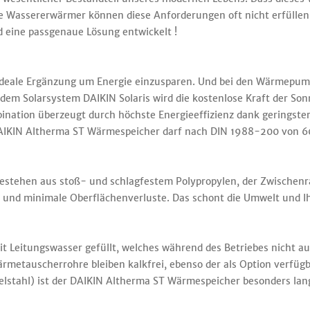
le Wassererwärmer können diese Anforderungen oft nicht erfüllen
 eine passgenaue Lösung entwickelt !
 ideale Ergänzung um Energie einzusparen. Und bei den Wärmepu
 dem Solarsystem DAIKIN Solaris wird die kostenlose Kraft der S
ination überzeugt durch höchste Energieeffizienz dank geringst
KIN Altherma ST Wärmespeicher darf nach DIN 1988-200 von 60
bestehen aus stoß- und schlagfestem Polypropylen, der Zwisch
nd minimale Oberflächenverluste. Das schont die Umwelt und Ih
t Leitungswasser gefüllt, welches während des Betriebes nicht au
metauscherrohre bleiben kalkfrei, ebenso der als Option verfügba
elstahl) ist der DAIKIN Altherma ST Wärmespeicher besonders lang