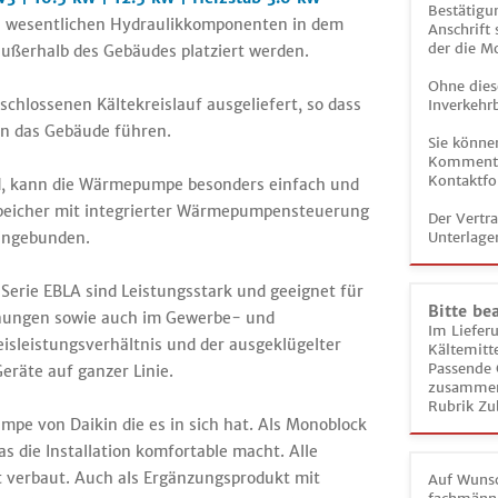
Bestätigun
e wesentlichen Hydraulikkomponenten in dem
Anschrift
der die M
 außerhalb des Gebäudes platziert werden.
Ohne dies
chlossenen Kältekreislauf ausgeliefert, so dass
Inverkehrb
in das Gebäude führen.
Sie könne
Kommentar
Kontaktfo
nd, kann die Wärmepumpe besonders einfach und
espeicher mit integrierter Wärmepumpensteuerung
Der Vertr
eingebunden.
Unterlage
rie EBLA sind Leistungsstark und geeignet für
Bitte be
hnungen sowie auch im Gewerbe- und
Im Liefer
eisleistungsverhältnis und der ausgeklügelter
Kältemitt
Passende 
eräte auf ganzer Linie.
zusammeng
Rubrik Zu
pe von Daikin die es in sich hat. Als Monoblock
s die Installation komfortable macht. Alle
t verbaut. Auch als Ergänzungsprodukt mit
Auf Wunsc