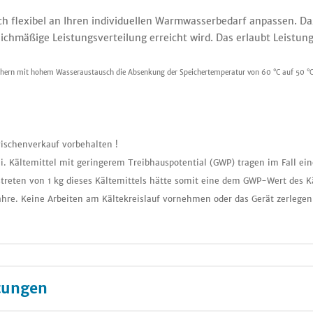
ch flexibel an Ihren individuellen Warmwasserbedarf anpassen. 
chmäßige Leistungsverteilung erreicht wird. Das erlaubt Leistung
ichern mit hohem Wasseraustausch die Absenkung der Speichertemperatur von 60 °C auf 50 °C
ischenverkauf vorbehalten !
i. Kältemittel mit geringerem Treibhauspotential (GWP) tragen im Fall ei
treten von 1 kg dieses Kältemittels hätte somit eine dem GWP-Wert des K
ahre. Keine Arbeiten am Kältekreislauf vornehmen oder das Gerät zerlegen
tungen