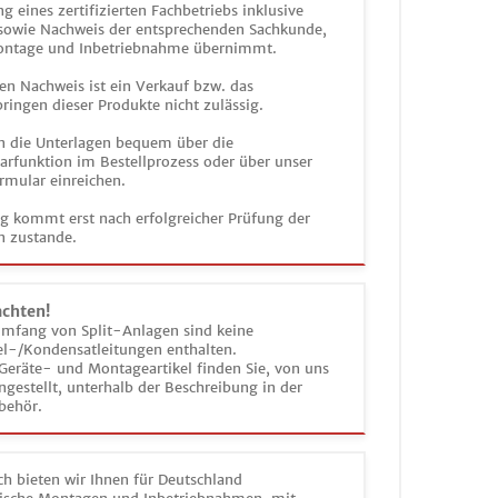
g eines zertifizierten Fachbetriebs inklusive
 sowie Nachweis der entsprechenden Sachkunde,
ontage und Inbetriebnahme übernimmt.
en Nachweis ist ein Verkauf bzw. das
ringen dieser Produkte nicht zulässig.
n die Unterlagen bequem über die
funktion im Bestellprozess oder über unser
rmular einreichen.
ag kommt erst nach erfolgreicher Prüfung der
n zustande.
achten!
umfang von Split-Anlagen sind keine
el-/Kondensatleitungen enthalten.
Geräte- und Montageartikel finden Sie, von uns
estellt, unterhalb der Beschreibung in der
behör.
h bieten wir Ihnen für Deutschland