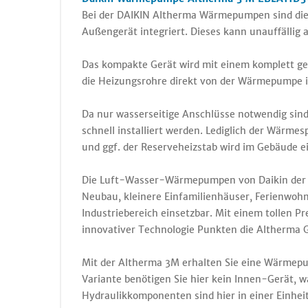
Bei der DAIKIN Altherma Wärmepumpen sind di
Außengerät integriert. Dieses kann unauffällig
Das kompakte Gerät wird mit einem komplett ges
die Heizungsrohre direkt von der Wärmepumpe 
Da nur wasserseitige Anschlüsse notwendig si
schnell installiert werden. Lediglich der Wärm
und ggf. der Reserveheizstab wird im Gebäude 
Die Luft-Wasser-Wärmepumpen von Daikin der Se
Neubau, kleinere Einfamilienhäuser, Ferienwo
Industriebereich einsetzbar. Mit einem tollen Pr
innovativer Technologie Punkten die Altherma G
Mit der Altherma 3M erhalten Sie eine Wärmepum
Variante benötigen Sie hier kein Innen-Gerät, wa
Hydraulikkomponenten sind hier in einer Einhei