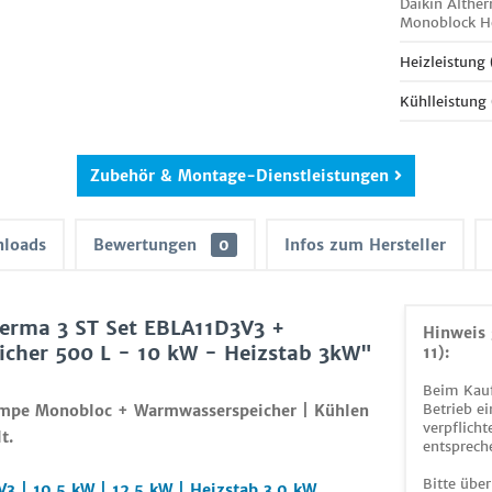
Daikin Alth
Monoblock H
Heizleistung
Kühlleistung
Zubehör & Montage-Dienstleistungen
loads
Bewertungen
0
Infos zum Hersteller
erma 3 ST Set EBLA11D3V3 +
Hinweis 
er 500 L - 10 kW - Heizstab 3kW"
11):
Beim Kauf
Betrieb ei
mpe Monobloc + Warmwasserspeicher | Kühlen
verpflicht
t.
entsprech
Bitte über
 | 10.5 kW | 12.5 kW
| Heizstab 3.0 kW