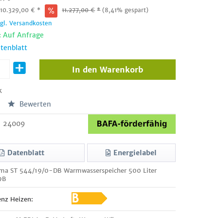
:
10.329,00
€
*
11.277,00
€
*
(8,41% gespart)
zgl. Versandkosten
: Auf Anfrage
tenblatt
In den
Warenkorb
k
Bewerten
24009
Datenblatt
Energielabel
rma ST 544/19/0-DB Warmwasserspeicher 500 Liter
9B
enz Heizen: