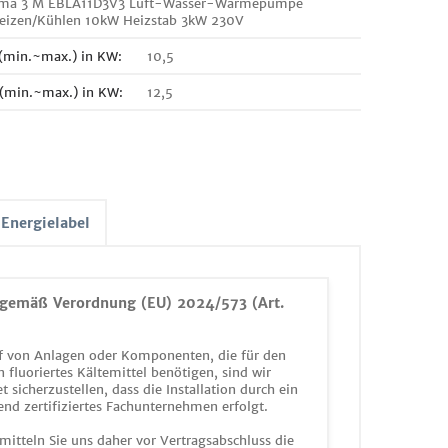
erma 3 M EBLA11D3V3 Luft-Wasser-Wärmepumpe
eizen/Kühlen 10kW Heizstab 3kW 230V
 (min.~max.) in KW:
10,5
 (min.~max.) in KW:
12,5
Energielabel
gemäß Verordnung (EU) 2024/573 (Art.
 von Anlagen oder Komponenten, die für den
n fluoriertes Kältemittel benötigen, sind wir
et sicherzustellen, dass die Installation durch ein
end zertifiziertes Fachunternehmen erfolgt.
mitteln Sie uns daher vor Vertragsabschluss die