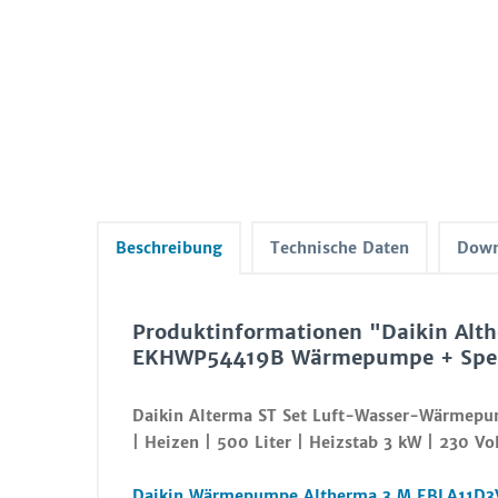
Beschreibung
Technische Daten
Down
Produktinformationen "Daikin Alth
EKHWP54419B Wärmepumpe + Speich
Daikin Alterma ST Set Luft-Wasser-Wärmepu
| Heizen | 500 Liter | Heizstab 3 kW | 230 Vol
Daikin Wärmepumpe Altherma 3 M EBLA11D3V3