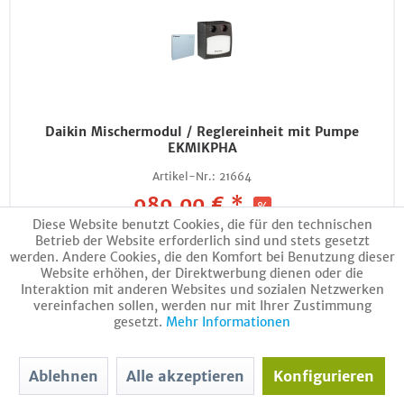
Daikin Mischermodul / Reglereinheit mit Pumpe
EKMIKPHA
Artikel-Nr.:
21664
989,00 € *
Diese Website benutzt Cookies, die für den technischen
1345,00 € *
(26% gespart)
Betrieb der Website erforderlich sind und stets gesetzt
inkl. MwSt.
zzgl. Versandkosten
werden. Andere Cookies, die den Komfort bei Benutzung dieser
Website erhöhen, der Direktwerbung dienen oder die
Interaktion mit anderen Websites und sozialen Netzwerken
vereinfachen sollen, werden nur mit Ihrer Zustimmung
In den Warenkorb
gesetzt.
Mehr Informationen
Ablehnen
Alle akzeptieren
Konfigurieren