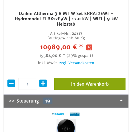
Daikin Altherma 3 R MT W Set ERRA12EW1 +
Hydromodul ELBX12E9W | 12.0 kW | WiFi | 9 kW
Heizstab
Artikel-Nr.:
24813
Bruttogewicht:
60 Kg
10989,00 € *
15584,00 € *
(29% gespart)
inkl. MwSt.
zzgl. Versandkosten
In den Warenkorb
>> Steuerung
19