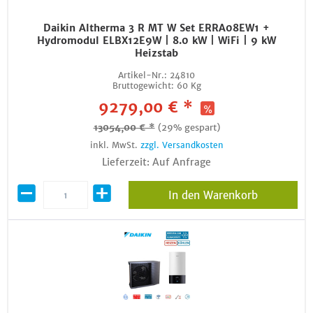
Daikin Altherma 3 R MT W Set ERRA08EW1 +
Hydromodul ELBX12E9W | 8.0 kW | WiFi | 9 kW
Heizstab
Artikel-Nr.:
24810
Bruttogewicht:
60 Kg
9279,00 € *
13054,00 € *
(29% gespart)
inkl. MwSt.
zzgl. Versandkosten
Lieferzeit: Auf Anfrage
In den Warenkorb