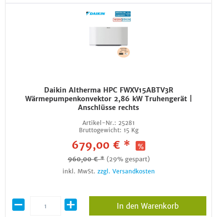
Daikin Altherma HPC FWXV15ABTV3R
Wärmepumpenkonvektor 2,86 kW Truhengerät |
Anschlüsse rechts
Artikel-Nr.:
25281
Bruttogewicht:
15 Kg
679,00 € *
960,00 € *
(29% gespart)
inkl. MwSt.
zzgl. Versandkosten
In den Warenkorb