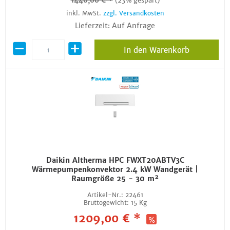
1440,00 € *
(23% gespart)
inkl. MwSt.
zzgl. Versandkosten
Lieferzeit: Auf Anfrage
In den Warenkorb
Daikin Altherma HPC FWXT20ABTV3C
Wärmepumpenkonvektor 2.4 kW Wandgerät |
Raumgröße 25 - 30 m²
Artikel-Nr.:
22461
Bruttogewicht:
15 Kg
1209,00 € *