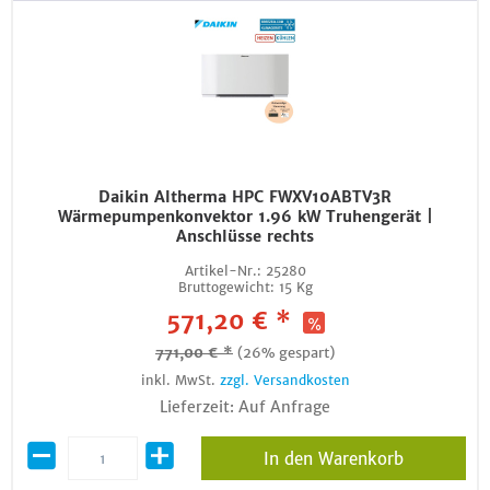
Daikin Altherma HPC FWXV10ABTV3R
Wärmepumpenkonvektor 1.96 kW Truhengerät |
Anschlüsse rechts
Artikel-Nr.:
25280
Bruttogewicht:
15 Kg
571,20 € *
771,00 € *
(26% gespart)
inkl. MwSt.
zzgl. Versandkosten
Lieferzeit: Auf Anfrage
In den Warenkorb