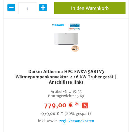
In den Warenkorb
Daikin Altherma HPC FWXV15ABTV3
Wärmepumpenkonvektor 2,16 kW Truhengerät |
Anschlüsse links
Artikel-Nr.:
15155
Bruttogewicht:
15 Kg
779,00 € *
979,00 € *
(20% gespart)
inkl. MwSt.
zzgl. Versandkosten