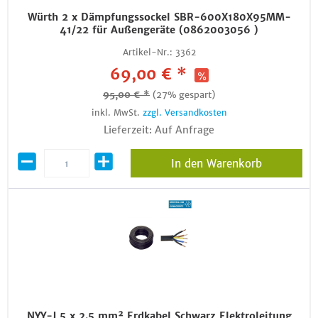
Würth 2 x Dämpfungssockel SBR-600X180X95MM-
41/22 für Außengeräte (0862003056 )
Artikel-Nr.:
3362
69,00 € *
95,00 € *
(27% gespart)
inkl. MwSt.
zzgl. Versandkosten
Lieferzeit: Auf Anfrage
In den Warenkorb
NYY-J 5 x 2.5 mm² Erdkabel Schwarz Elektroleitung