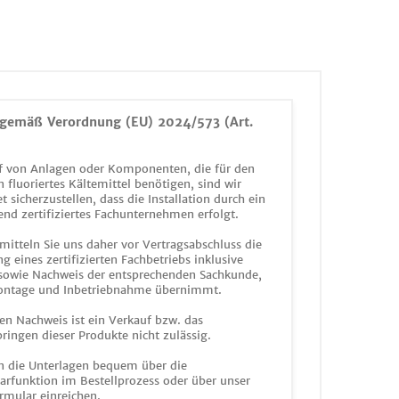
gemäß Verordnung (EU) 2024/573 (Art.
 von Anlagen oder Komponenten, die für den
n fluoriertes Kältemittel benötigen, sind wir
et sicherzustellen, dass die Installation durch ein
end zertifiziertes Fachunternehmen erfolgt.
mitteln Sie uns daher vor Vertragsabschluss die
g eines zertifizierten Fachbetriebs inklusive
 sowie Nachweis der entsprechenden Sachkunde,
ontage und Inbetriebnahme übernimmt.
en Nachweis ist ein Verkauf bzw. das
ringen dieser Produkte nicht zulässig.
n die Unterlagen bequem über die
funktion im Bestellprozess oder über unser
rmular einreichen.