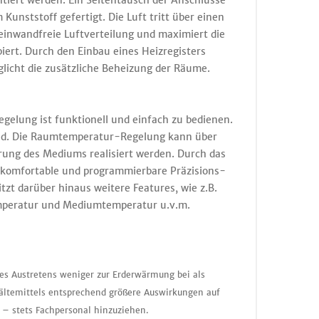
tiert werden. Ein Seitentausch der Anschlüsse
Kunststoff gefertigt. Die Luft tritt über einen
 einwandfreie Luftverteilung und maximiert die
ert. Durch den Einbau eines Heizregisters
licht die zusätzliche Beheizung der Räume.
gelung ist funktionell und einfach zu bedienen.
and. Die Raumtemperatur-Regelung kann über
rung des Mediums realisiert werden. Durch das
e komfortable und programmierbare Präzisions-
t darüber hinaus weitere Features, wie z.B.
mperatur und Mediumtemperatur u.v.m.
nes Austretens weniger zur Erderwärmung bei als
ältemittels entsprechend größere Auswirkungen auf
 – stets Fachpersonal hinzuziehen.