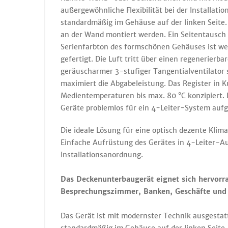
außergewöhnliche Flexibilität bei der Installati
standardmäßig im Gehäuse auf der linken Seite.
an der Wand montiert werden. Ein Seitentausch 
Serienfarbton des formschönen Gehäuses ist wei
gefertigt. Die Luft tritt über einen regenerierbar
geräuscharmer 3-stufiger Tangentialventilator s
maximiert die Abgabeleistung. Das Register in
Medientemperaturen bis max. 80 °C konzipiert. 
Geräte problemlos für ein 4-Leiter-System auf
Die ideale Lösung für eine optisch dezente Klim
Einfache Aufrüstung des Gerätes in 4-Leiter-Au
Installationsanordnung.
Das Deckenunterbaugerät eignet sich hervor
Besprechungszimmer, Banken, Geschäfte und 
Das Gerät ist mit modernster Technik ausgestatt