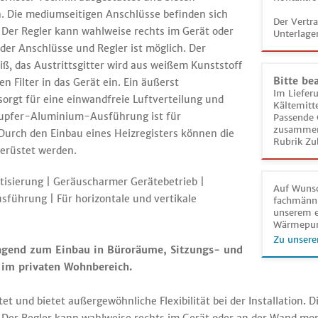
on. Die mediumseitigen Anschlüsse befinden sich
Der Vertr
 Der Regler kann wahlweise rechts im Gerät oder
Unterlage
der Anschlüsse und Regler ist möglich. Der
ß, das Austrittsgitter wird aus weißem Kunststoff
Bitte be
en Filter in das Gerät ein. Ein äußerst
Im Liefer
orgt für eine einwandfreie Luftverteilung und
Kältemitt
 Kupfer-Aluminium-Ausführung ist für
Passende 
zusammeng
Durch den Einbau eines Heizregisters können die
Rubrik Zu
gerüstet werden.
atisierung | Geräuscharmer Gerätebetrieb |
Auf Wunsc
sführung | Für horizontale und vertikale
fachmänni
unserem e
Wärmepu
Zu unsere
ragend zum Einbau in Büroräume, Sitzungs- und
im privaten Wohnbereich.
et und bietet außergewöhnliche Flexibilität bei der Installation.