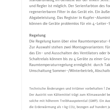
standardmäßig im Gehäuse auf der linken Seite.
und Regler ist möglich. Der Serienfarbton des fo
regenerierbaren Filter in das Gerät ein. Ein äu
Abgabeleistung. Das Register in Kupfer-Alumin
können die Geräte problemlos für ein 4-Leiter-
Regelung
Die Regelung kann über eine Raumtemperatur-Reg
Zur Auswahl stehen zwei Montagevarianten: für
das Ein- und Ausschalten des Ventilators oder 
Schaltrelais können bis zu 4 Geräte zu einer G
Raumtemperaturregelung ermöglicht durch Taktu
Umschaltung Sommer-/Winterbetrieb, Abschaltu
Technische Änderungen und Irrtümer vorbehalten ! Zw
Der Austritt von Kältemittel trägt zum Klimawandel be
solche mit höherem Treibhauspotential (GWP). Ein Aus
die Erderwärmung als 1 kg CO2, bezogen auf hundert J