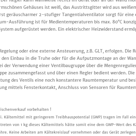
 Der Regler kann wahlweise rechts im Gerät oder an der Wand mon
rmschönen Gehäuses ist weiß, das Austrittsgitter wird aus weißem 
ßerst geräuscharmer 2-stufiger Tangentialventilator sorgt für eine
ium-Ausführung ist für Medientemperaturen bis max. 80°C konzipi
System aufgerüstet werden. Ein elektrischer Heizwiderstand ermög
elung oder eine externe Ansteuerung, z.B. GLT, erfolgen. Die Re
 den Einbau in die Truhe oder für die Aufputzmontage an der W
bei der Verwendung einer Ventilbaugruppe über die Mengenregulie
ruppe zusammengefasst und über einen Regler bedient werden. Di
ng des Ventils eine noch konstantere Raumtemperatur und besitz
ng mittels Fensterkontakt, Anschluss von Sensoren für Raumte
ischenverkauf vorbehalten !
i. Kältemittel mit geringerem Treibhauspotential (GWP) tragen im Fall ei
treten von 1 kg dieses Kältemittels hätte somit eine dem GWP-Wert des K
ahre. Keine Arbeiten am Kältekreislauf vornehmen oder das Gerät zerlegen