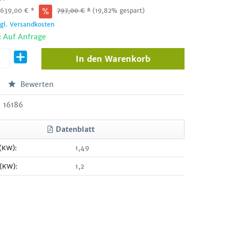
:
639,00
€
*
797,00
€
*
(19,82% gespart)
zgl. Versandkosten
: Auf Anfrage
In den
Warenkorb
Bewerten
16186
Datenblatt
 (KW):
1,49
 (KW):
1,2