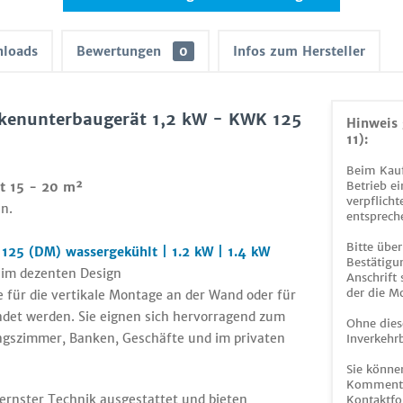
loads
Bewertungen
0
Infos zum Hersteller
kenunterbaugerät 1,2 kW - KWK 125
Hinweis 
11):
Beim Kauf
Betrieb ei
t 15 - 20 m²
verpflicht
n.
entsprech
Bitte über
25 (DM) wassergekühlt | 1.2 kW | 1.4 kW
Bestätigun
 im dezenten Design
Anschrift
der die M
ür die vertikale Montage an der Wand oder für
ndet werden. Sie eignen sich hervorragend zum
Ohne dies
ngszimmer, Banken, Geschäfte und im privaten
Inverkehrb
Sie könne
Kommentar
nster Technik ausgestattet und bieten
Kontaktfo