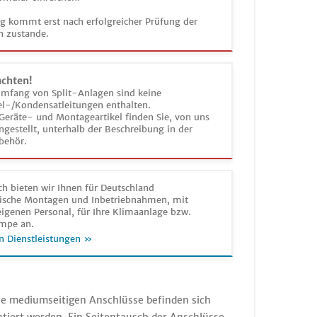
ag kommt erst nach erfolgreicher Prüfung der
n zustande.
achten!
umfang von Split-Anlagen sind keine
el-/Kondensatleitungen enthalten.
Geräte- und Montageartikel finden Sie, von uns
estellt, unterhalb der Beschreibung in der
behör.
h bieten wir Ihnen für Deutschland
sche Montagen und Inbetriebnahmen, mit
igenen Personal, für Ihre Klimaanlage bzw.
mpe an.
n Dienstleistungen »
 Die mediumseitigen Anschlüsse befinden sich