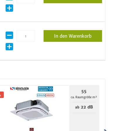
In den Warenkorb
55
ca. Raumgröße m²
22 dB
ab