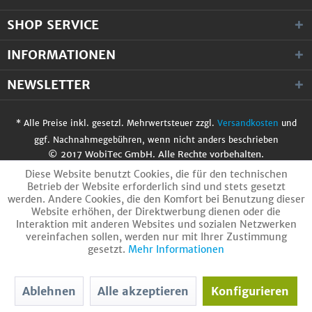
SHOP SERVICE
INFORMATIONEN
NEWSLETTER
* Alle Preise inkl. gesetzl. Mehrwertsteuer zzgl.
Versandkosten
und
ggf. Nachnahmegebühren, wenn nicht anders beschrieben
© 2017 WobiTec GmbH. Alle Rechte vorbehalten.
Diese Website benutzt Cookies, die für den technischen
Betrieb der Website erforderlich sind und stets gesetzt
werden. Andere Cookies, die den Komfort bei Benutzung dieser
Website erhöhen, der Direktwerbung dienen oder die
Interaktion mit anderen Websites und sozialen Netzwerken
vereinfachen sollen, werden nur mit Ihrer Zustimmung
gesetzt.
Mehr Informationen
Ablehnen
Alle akzeptieren
Konfigurieren