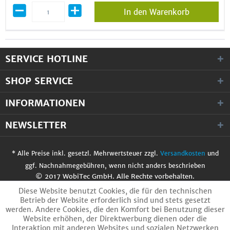
In den Warenkorb
SERVICE HOTLINE
SHOP SERVICE
INFORMATIONEN
NEWSLETTER
* Alle Preise inkl. gesetzl. Mehrwertsteuer zzgl.
Versandkosten
und
ggf. Nachnahmegebühren, wenn nicht anders beschrieben
© 2017 WobiTec GmbH. Alle Rechte vorbehalten.
Diese Website benutzt Cookies, die für den technischen
Betrieb der Website erforderlich sind und stets gesetzt
werden. Andere Cookies, die den Komfort bei Benutzung dieser
Website erhöhen, der Direktwerbung dienen oder die
Interaktion mit anderen Websites und sozialen Netzwerken