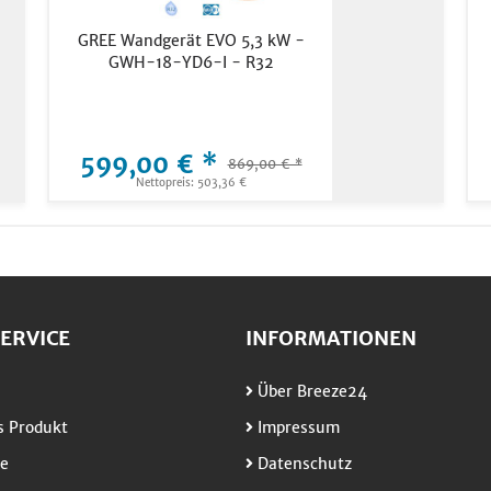
GREE Wandgerät EVO 5,3 kW -
GWH-18-YD6-I - R32
599,00 € *
869,00 € *
Nettopreis: 503,36 €
ERVICE
INFORMATIONEN
Über Breeze24
 Produkt
Impressum
e
Datenschutz