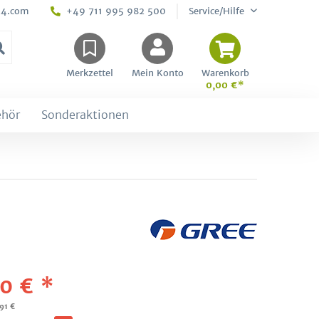
24.com
+49 711 995 982 500
Service/Hilfe
Merkzettel
Mein Konto
Warenkorb
0,00 €*
ehör
Sonderaktionen
0 € *
,91 €