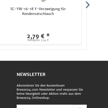
SC-YW-16-18 Y-Verzweigung für
VARIFIX
Kondensatschlauch
Ausf
2,79 € *
Nettopreis: 2,34 €
NEWSLETTER
Abonnieren Sie den kostenlosen
Breeze24.com Newsletter und verpassen Sie
keine Neuigkeit oder Aktion mehr aus dem
Breeze24 Onlineshop.