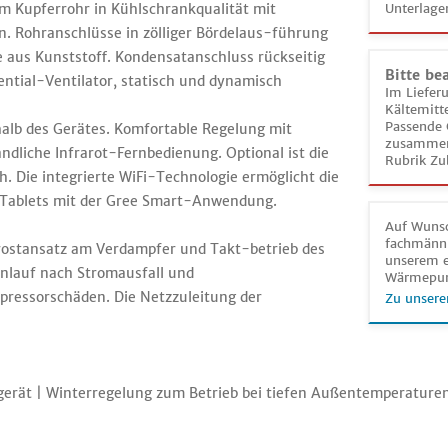
 Kupferrohr in Kühlschrankqualität mit
Unterlage
. Rohranschlüsse in zölliger Bördelaus-führung
 aus Kunststoff. Kondensatanschluss rückseitig
Bitte be
ntial-Ventilator, statisch und dynamisch
Im Liefer
Kältemitt
Passende 
lb des Gerätes. Komfortable Regelung mit
zusammeng
dliche Infrarot-Fernbedienung. Optional ist die
Rubrik Zu
. Die integrierte WiFi-Technologie ermöglicht die
 Tablets mit der Gree Smart-Anwendung.
Auf Wunsc
fachmänni
rostansatz am Verdampfer und Takt-betrieb des
unserem e
anlauf nach Stromausfall und
Wärmepu
ressorschäden. Die Netzzuleitung der
Zu unsere
erät | Winterregelung zum Betrieb bei tiefen Außentemperature