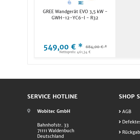
GREE Wandgerät EVO 3,5 kW -
GWH-12-YC6-I - R32
549,00 € *
684,00 € *
Nettopreis: 461,34 €
SERVICE HOTLINE
SHOP S
Wobitec GmbH
AGB
Defektes
Bahnhofstr. 33
71111 Waldenbuch
Rückgab
Deutschland