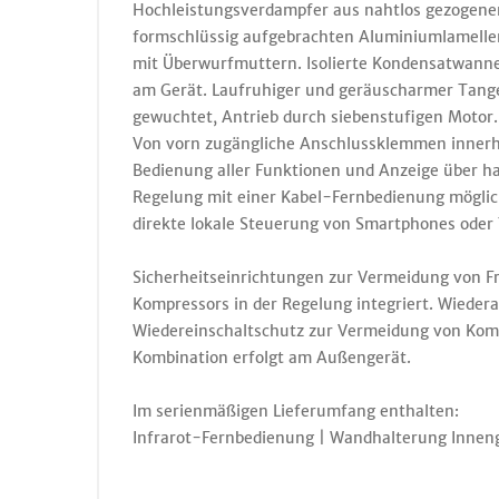
Hochleistungsverdampfer aus nahtlos gezogenem
formschlüssig aufgebrachten Aluminiumlamellen
mit Überwurfmuttern. Isolierte Kondensatwanne
am Gerät. Laufruhiger und geräuscharmer Tange
gewuchtet, Antrieb durch siebenstufigen Motor.
Von vorn zugängliche Anschlussklemmen innerha
Bedienung aller Funktionen und Anzeige über han
Regelung mit einer Kabel-Fernbedienung möglich
direkte lokale Steuerung von Smartphones oder
Sicherheitseinrichtungen zur Vermeidung von F
Kompressors in der Regelung integriert. Wieder
Wiedereinschaltschutz zur Vermeidung von Komp
Kombination erfolgt am Außengerät.
Im serienmäßigen Lieferumfang enthalten:
Infrarot-Fernbedienung | Wandhalterung Inneng