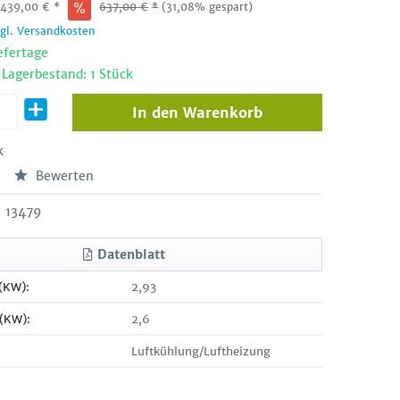
:
439,00
€
*
637,00
€
*
(31,08% gespart)
zgl. Versandkosten
efertage
 Lagerbestand: 1 Stück
In den
Warenkorb
k
Bewerten
13479
Datenblatt
 (KW):
2,93
 (KW):
2,6
Luftkühlung/Luftheizung