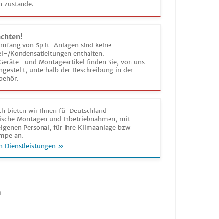
n zustande.
achten!
umfang von Split-Anlagen sind keine
el-/Kondensatleitungen enthalten.
Geräte- und Montageartikel finden Sie, von uns
estellt, unterhalb der Beschreibung in der
behör.
h bieten wir Ihnen für Deutschland
sche Montagen und Inbetriebnahmen, mit
igenen Personal, für Ihre Klimaanlage bzw.
mpe an.
n Dienstleistungen »
n