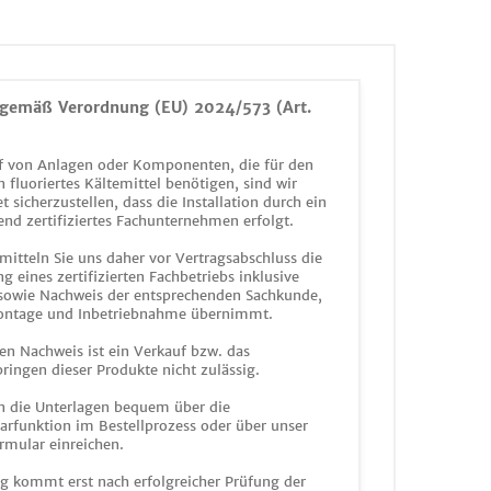
gemäß Verordnung (EU) 2024/573 (Art.
 von Anlagen oder Komponenten, die für den
n fluoriertes Kältemittel benötigen, sind wir
et sicherzustellen, dass die Installation durch ein
end zertifiziertes Fachunternehmen erfolgt.
mitteln Sie uns daher vor Vertragsabschluss die
g eines zertifizierten Fachbetriebs inklusive
 sowie Nachweis der entsprechenden Sachkunde,
ontage und Inbetriebnahme übernimmt.
en Nachweis ist ein Verkauf bzw. das
ringen dieser Produkte nicht zulässig.
n die Unterlagen bequem über die
funktion im Bestellprozess oder über unser
rmular einreichen.
ag kommt erst nach erfolgreicher Prüfung der