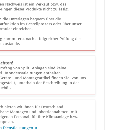
en Nachweis ist ein Verkauf bzw. das
ringen dieser Produkte nicht zulässig.
n die Unterlagen bequem über die
funktion im Bestellprozess oder über unser
rmular einreichen.
ag kommt erst nach erfolgreicher Prüfung der
n zustande.
achten!
umfang von Split-Anlagen sind keine
el-/Kondensatleitungen enthalten.
Geräte- und Montageartikel finden Sie, von uns
estellt, unterhalb der Beschreibung in der
behör.
h bieten wir Ihnen für Deutschland
sche Montagen und Inbetriebnahmen, mit
igenen Personal, für Ihre Klimaanlage bzw.
mpe an.
n Dienstleistungen »