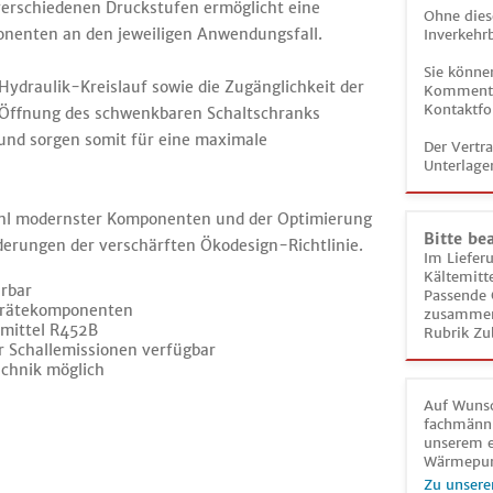
erschiedenen Druckstufen ermöglicht eine
Ohne dies
onenten an den jeweiligen Anwendungsfall.
Inverkehrb
Sie könne
Hydraulik-Kreislauf sowie die Zugänglichkeit der
Kommentar
Kontaktfo
Öffnung des schwenkbaren Schaltschranks
 und sorgen somit für eine maximale
Der Vertr
Unterlage
ahl modernster Komponenten und der Optimierung
Bitte be
derungen der verschärften Ökodesign-Richtlinie.
Im Liefer
Kältemitt
erbar
Passende 
Gerätekomponenten
zusammeng
mittel R452B
Rubrik Zu
 Schallemissionen verfügbar
echnik möglich
Auf Wunsc
fachmänni
unserem e
Wärmepu
Zu unsere