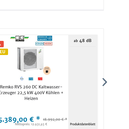
48 dB
ab
EU
TIPP!
Remko RVS 260 DC Kaltwasser-
Daikin Se
Erzeuger 22,5 kW 400V Kühlen +
WiFi CTX
Heizen
5.389,00 € *
7.095,
18.992,00 € *
Nettopreis: 12.931,93 €
Produktdatenblatt
Ne