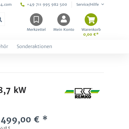
24.com
+49 711 995 982 500
Service/Hilfe
Merkzettel
Mein Konto
Warenkorb
0,00 €*
ehör
Sonderaktionen
8,7 kW
.499,00 € *
45,38 €