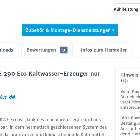
Kühlleistung
Zubehör & Montage-Dienstleistungen
loads
Bewertungen
0
Infos zum Hersteller
 290 Eco Kaltwasser-Erzeuger nur
Hinweis 
11):
Beim Kauf
Betrieb ei
8.7 kW
verpflicht
entsprech
Bitte über
e KWE Eco ist dank des modularen Geräteaufbaus
Bestätigun
erbar. In dem hermetisch geschlossenen System des
Anschrift
der die M
d das innovative und klimaschonende Kältemittel