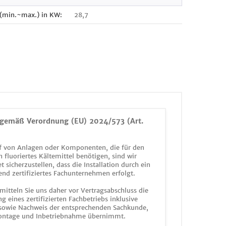
 (min.~max.) in KW:
28,7
gemäß Verordnung (EU) 2024/573 (Art.
 von Anlagen oder Komponenten, die für den
n fluoriertes Kältemittel benötigen, sind wir
et sicherzustellen, dass die Installation durch ein
end zertifiziertes Fachunternehmen erfolgt.
mitteln Sie uns daher vor Vertragsabschluss die
g eines zertifizierten Fachbetriebs inklusive
 sowie Nachweis der entsprechenden Sachkunde,
ontage und Inbetriebnahme übernimmt.