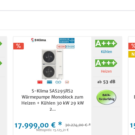
Kühlen
N
Heizen
53 dB
ab
S-Klima SAS295RS2
Wärmepumpe Monoblock zum
Heizen + Kühlen 30 kW 29 kW
2...
17.999,00 € *
1
30.274,00 € *
Nettopreis: 15.125,21 €