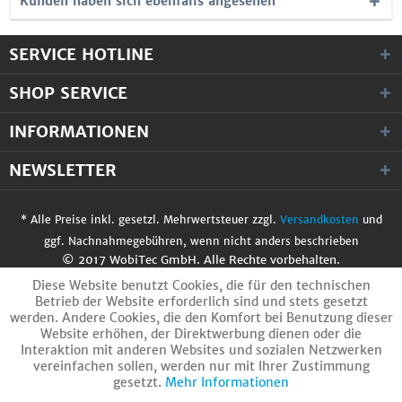
Kunden haben sich ebenfalls angesehen
SERVICE HOTLINE
SHOP SERVICE
INFORMATIONEN
NEWSLETTER
* Alle Preise inkl. gesetzl. Mehrwertsteuer zzgl.
Versandkosten
und
ggf. Nachnahmegebühren, wenn nicht anders beschrieben
© 2017 WobiTec GmbH. Alle Rechte vorbehalten.
Diese Website benutzt Cookies, die für den technischen
Betrieb der Website erforderlich sind und stets gesetzt
werden. Andere Cookies, die den Komfort bei Benutzung dieser
Website erhöhen, der Direktwerbung dienen oder die
Interaktion mit anderen Websites und sozialen Netzwerken
vereinfachen sollen, werden nur mit Ihrer Zustimmung
gesetzt.
Mehr Informationen