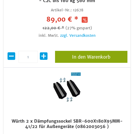
- C2C bis 160 kg 560 mm
Artikel-Nr.:
12678
89,00 € *
122,00 € *
(27% gespart)
inkl. MwSt.
zzgl. Versandkosten
In den Warenkorb
Würth 2 x Dämpfungssockel SBR-600X180X95MM-
41/22 für Außengeräte (0862003056 )